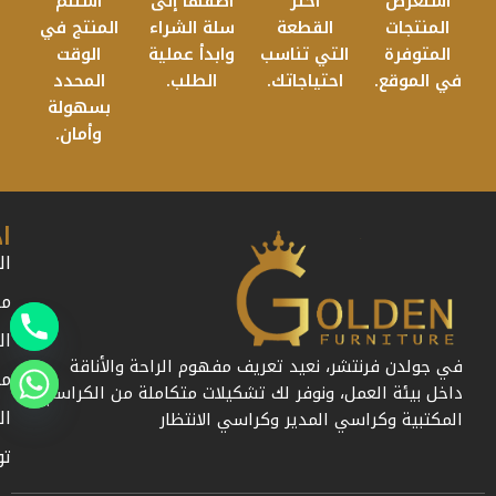
استعرض
اختر
أضفها إلى
استلم
المنتجات
القطعة
سلة الشراء
المنتج في
المتوفرة
التي تناسب
وابدأ عملية
الوقت
في الموقع.
احتياجاتك.
الطلب.
المحدد
بسهولة
وأمان.
ا
ال
من
ال
في جولدن فرنتشر، نعيد تعريف مفهوم الراحة والأناقة
مد
داخل بيئة العمل، ونوفر لك تشكيلات متكاملة من الكراسي
ال
المكتبية وكراسي المدير وكراسي الانتظار
تو