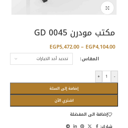
اضغط للتكبير
مكتب مودرن GD 0045
EGP
5,472.00
–
EGP
4,104.00
المقاس
+
-
إضافة إلى السلة
اشتري الآن
إضافة الى المفضلة
شارك: