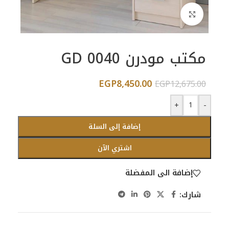
اضغط للتكبير
مكتب مودرن GD 0040
EGP
8,450.00
EGP
12,675.00
+
-
إضافة إلى السلة
اشتري الآن
إضافة الى المفضلة
شارك: