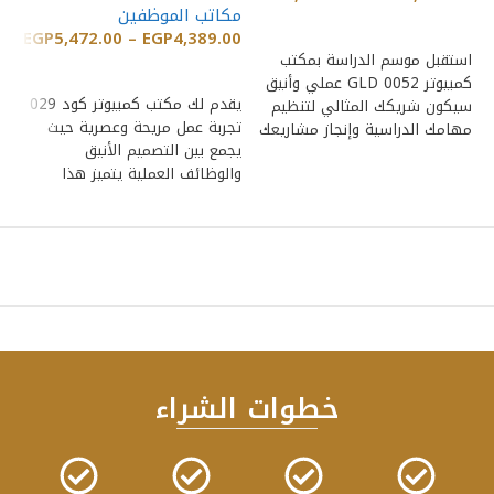
مكاتب الموظفين
مك
إضافة إلى السلة
00
EGP
5,472.00
–
EGP
4,389.00
استقبل موسم الدراسة بمكتب
إضافة إلى السلة
كمبيوتر GLD 0052 عملي وأنيق
يقدم لك مكتب كمبيوتر كود 029
سيكون شريكك المثالي لتنظيم
تجربة عمل مريحة وعصرية حيث
وي
مهامك الدراسية وإنجاز مشاريعك
يجمع بين التصميم الأنيق
ال
بفعالية يتميز المكتب
والوظائف العملية يتميز هذا
ال
المكتب
وأ
خطوات الشراء