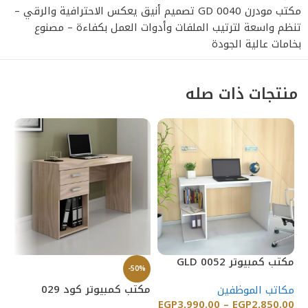
مكتب مودرن GD 0040 تصميم أنيق يعكس الاحترافية والرقي –
تنظم واسعة لترتيب الملفات وأدوات العمل بكفاءة – مصنوع
بخامات عالية الجودة
منتجات ذات صله
مكتب كمبيوتر GLD 0052
%
-50%
مكتب كمبيوتر كود 029
مك
مكاتب الموظفين
EGP
3,990.00
–
EGP
2,850.00