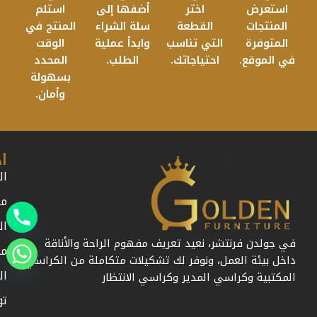
استعرض
اختر
أضفها إلى
استلم
المنتجات
القطعة
سلة الشراء
المنتج في
المتوفرة
التي تناسب
وابدأ عملية
الوقت
في الموقع.
احتياجاتك.
الطلب.
المحدد
بسهولة
وأمان.
ا
ال
من
ال
في جولدن فرنتشر، نعيد تعريف مفهوم الراحة والأناقة
مد
داخل بيئة العمل، ونوفر لك تشكيلات متكاملة من الكراسي
ال
المكتبية وكراسي المدير وكراسي الانتظار
تو