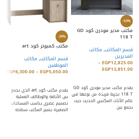
%
-50%
مك
مكتب مدير مودرن كود GD
118 T
-29%
قس
ال
مكتب كمبوتر كود art
قسم المكاتب
,
مكاتب
00
المديرين
قسم المكاتب
,
مكاتب
–
EGP
12,825.00
الموظفين
EGP
13,851.00
EGP
6,300.00
–
EGP
5,050.00
تج
إضافة إلى السلة
إضافة إلى السلة
ال
يقدم مكتب مدير مودرن كود GD
ال
يقدم مكتب كود art الذي يجمع
118 T تجربة فريدة من نوعها في
ين
بين الأناقة والوظائف العملية
عالم الأثاث المكتبي الحديث حيث
تصميم عصري يناسب المساحات
يجمع بين
الصغيرة يتميز المكتب سطحه
الواسع الذي