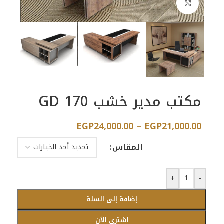
اضغط للتكبير
مكتب مدير خشب GD 170
EGP
24,000.00
–
EGP
21,000.00
المقاس
+
-
إضافة إلى السلة
اشتري الآن