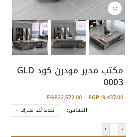
اضغط للتكبير
مكتب مدير مودرن كود GLD
0003
EGP
22,572.00
–
EGP
19,437.00
المقاس
+
-