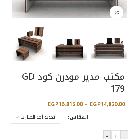
اضغط للتكبير
مكتب مدير مودرن كود GD
179
EGP
16,815.00
–
EGP
14,820.00
المقاس
+
-