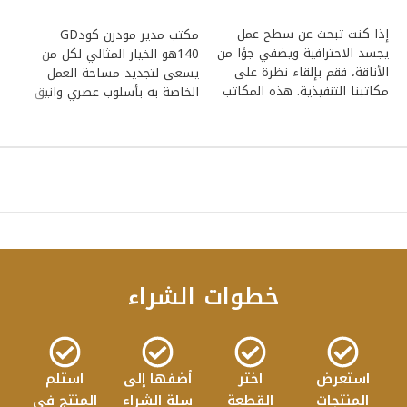
إضافة إلى السلة
إضافة إلى السلة
تج
إذا كنت تبحث عن سطح عمل
مكتب مدير مودرن كودGD
ال
يجسد الاحترافية ويضفي جوًا من
140هو الخيار المثالي لكل من
ال
الأناقة، فقم بإلقاء نظرة على
يسعى لتجديد مساحة العمل
ين
مكاتبنا التنفيذية. هذه المكاتب
الخاصة به بأسلوب عصري وانيق
يتميز المكتب
خطوات الشراء
استعرض
اختر
أضفها إلى
استلم
المنتجات
القطعة
سلة الشراء
المنتج في