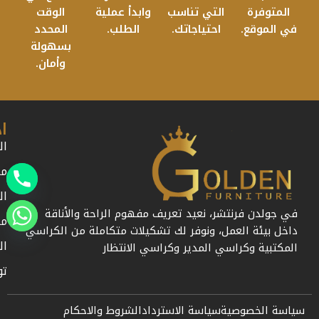
المتوفرة
التي تناسب
وابدأ عملية
الوقت
في الموقع.
احتياجاتك.
الطلب.
المحدد
بسهولة
وأمان.
ا
ال
من
ال
في جولدن فرنتشر، نعيد تعريف مفهوم الراحة والأناقة
مد
داخل بيئة العمل، ونوفر لك تشكيلات متكاملة من الكراسي
ال
المكتبية وكراسي المدير وكراسي الانتظار
تو
سياسة الخصوصية
سياسة الاسترداد
الشروط والاحكام