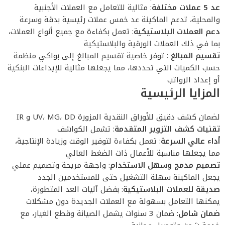
عد 5 عملات مختلفة
: مثالية للتعامل مع العملات الأجنبية
والمحلية، تدعم الماكينة عد خمس عملات رئيسية بدقة وسرعة
دعم العملات البلاستيكية
: تعمل بكفاءة مع جميع أنواع العملات،
بما في ذلك العملات الورقية والبلاستيكية
تقسيم المبالغ
: توفر خاصية تقسيم المبالغ إلى بواكي منظمة
حسب الكميات التي تحددها، مما يجعلها مثالية للإيداعات البنكية
أو إعداد الرواتب
المزايا الرئيسية
لضمان كشف دقيق للأوراق النقدية المزورة UV، MG، DD و IR
تقنيات كشف التزوير المتقدمة
: تشمل الكواشف
أداء عالي السرعة
: تعمل بكفاءة لتوفير الوقت وزيادة الإنتاجية،
مما يجعلها مناسبة للأعمال ذات الضغط العالي
تصميم مدمج وسهل الاستخدام
: واجهة مريحة وتصميم عملي
يجعل الماكينة سهلة التشغيل حتى للمستخدمين الجدد
صديقة للعملات البلاستيكية
: بفضل آليات العد المتطورة،
يمكنها التعامل بسهولة مع العملات الجديدة دون مشكلات
ضمان شامل
: ضمان 3 سنوات يشمل الصيانة وقطع الغيار، مع