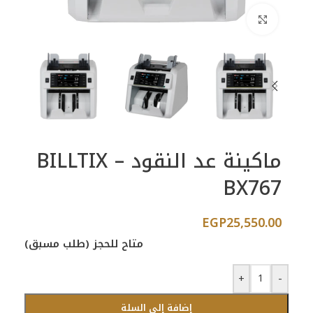
اضغط للتكبير
ماكينة عد النقود BILLTIX –
BX767
EGP
25,550.00
متاح للحجز (طلب مسبق)
+
-
إضافة إلى السلة