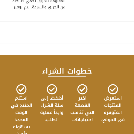
المقاومة للحريق تحمي أغراضك
من الحريق والسرقة. يتم توفير
تصميمات وأحجام
خطوات الشراء
استعرض
اختر
أضفها إلى
استلم
المنتجات
القطعة
سلة الشراء
المنتج في
المتوفرة
التي تناسب
وابدأ عملية
الوقت
في الموقع.
احتياجاتك.
الطلب.
المحدد
بسهولة
وأمان.