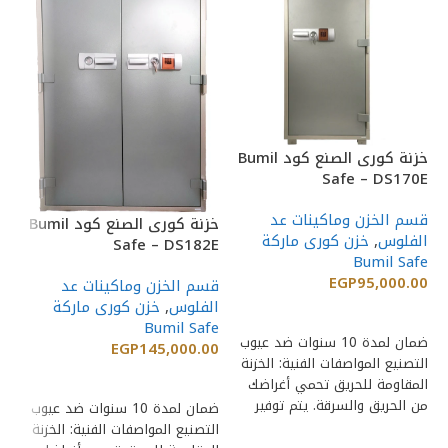
خزنة كورى الصنع كود Bumil
TK
Safe – DS170E
قسم الخزن وماكينات عد
قس
خزنة كورى الصنع كود Bumil
الفلوس
,
خزن كورى ماركة
ال
Safe – DS182E
fe
Bumil Safe
00
EGP
95,000.00
قسم الخزن وماكينات عد
الفلوس
,
خزن كورى ماركة
إضافة إلى السلة
Bumil Safe
ضمان لمدة 10 سنوات ضد عيوب
خز
EGP
145,000.00
التصنيع المواصفات الفنية: الخزنة
إضافة إلى السلة
المقاومة للحريق تحمي أغراضك
ال
من الحريق والسرقة. يتم توفير
لل
ضمان لمدة 10 سنوات ضد عيوب
تصميمات وأحجام
وا
التصنيع المواصفات الفنية: الخزنة