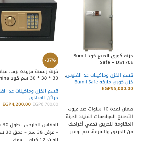
خزنة كورى الصنع كود Bumil
-37%
Safe – DS170E
خزنة رقمية مزودة برف، قي
قسم الخزن وماكينات عد الفلوس
,
30 * 38 * 30 سم كو
خزن كورى ماركة Bumil Safe
Flat T-30
EGP
95,000.00
قسم الخزن وماكينات عد الف
خزائن الفنادق
إضافة إلى السلة
EGP
4,200.00
EGP
6,700.00
ضمان لمدة 10 سنوات ضد عيوب
إضافة إلى السلة
التصنيع المواصفات الفنية: الخزنة
المقاومة للحريق تحمي أغراضك
المقاس ا
من الحريق والسرقة. يتم توفير
– عرض 38 سم
تصميمات وأحجام
الوزن: 12 كيلو – سمك