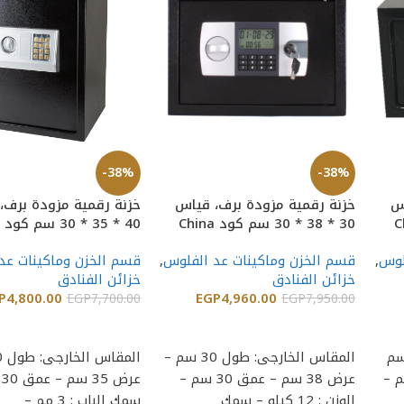
-38%
-38%
اس
خزنة رقمية مزودة برف، قياس
خزنة رقمية مزودة برف،
د China
30 * 38 * 30 سم كود China
T-40
ScreenT-30
لوس
,
قسم الخزن وماكينات عد الفلوس
,
قسم الخزن وماكينات عد
خزائن الفنادق
خزائن الفنادق
P
4,800.00
EGP
4,960.00
EGP
7,700.00
EGP
7,950.00
إضافة إلى السلة
إضافة إلى السلة
لخارجى : طول 30 سم
المقاس الخارجى: طول 30 سم –
 – عمق 30 سم –
عرض 38 سم – عمق 30 سم –
عر
الوزن : 12 كيلو – سمك
سمك الباب : 3 مم –