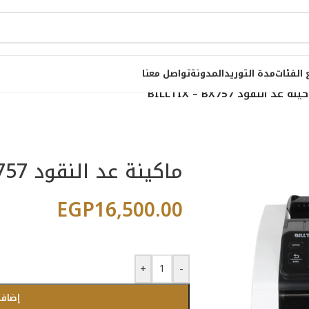
 الفئات
مدة التوريد
المدونة
تواصل معنا
نة عد النقود BILLTIX – BX757
ماكينة عد النقود BILLTIX – BX757
EGP
16,500.00
+
-
إضافة