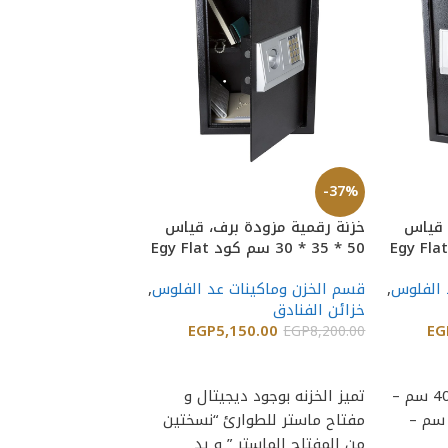
-37%
Safe – ESD101
 قياس
خزنة رقمية مزودة برف، قياس
قسم الخزن وماكينا
40 * 35 * 30 سم كود Egy Flat
50 * 35 * 30 سم كود Egy Flat
خزن كورى ماركة Bumil Safe
T-50
EGP
13,500.00
 الفلوس
,
قسم الخزن وماكينات عد الفلوس
,
خزائن الفنادق
إضافة إلى السلة
EGP
5,150.00
EG
EGP
8,200.00
خزانة ملفات الحريق
إضافة إلى السلة
10 سنوات ضد عيوب
المواصفات الفنية: ال
المقاس الخارجى: طول 40 سم –
تميز الخزنه بوجود ديجيتال و
المقاومة للحريق ت
ض 35 سم – عمق 30 سم –
مفتاح ماستر للطوارئ “نسختين
من الحريق والسرقة.
من المفتاح الماستر ” و يد