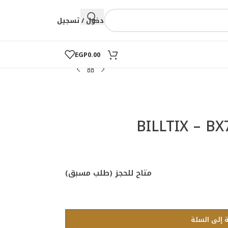
دخول / تسجيل
EGP
0.00
متاح للحجز (طلب مسبق)
 إلى السلة