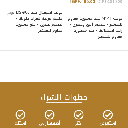
EGP
9,405.00
00
EGP
18,810.00
إضافة إلى السلة
إضافة إلى السلة
فوتية استقبال جلد MS-900 يوفر
فوتية M141 جلد مستورد مقاوم
جلسة مريحة لفترات طويلة -
اس
للتقشير - تصميم أنيق وعصري -
تصميم عصري - جلو مستورد
راحة استثنائية - جلد مستورد
مقاوم للتقشير
ال
مقاوم للتقشير
ال
خطوات الشراء
استعرض
اختر
أضفها إلى
استلم