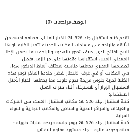
الوصف
مراجعات (0)
تقدم كنبة استقبال جلد GL 526 الخيار المثالي فضافة لمسة من
الأناقة والراحة على مساحات المكاتب الحديثة تتميز الكنبة بلونها
البيج الفاتح الذي يضيف شعور بالهدوء والراحة بينما يضمن الإطار
المعدني المتين استقرارها وقوتها على مر الزمن بفضل
تصميمها العصري يجعلها مناسبة لمختلف أنماط الديكور سواء
في المكاتب أو في غرف الانتظار بفضل جلدها الفاخر توفر هذه
الكنبة تجربة جلوس مريحة تدوم طويلا مما يجعلها الخيار الأمثل
لاستقبال الزوار أو للاسترخاء أثناء فترات العمل
الاستخدام:
كنبة استقبال جلد GL 526 مكاتب استقبال العملاء في الشركات
والعيادات والمراكز الطبية والفنادق والمكاتب التجارية والبنوك
المزايا:
كنبة استقبال جلد GL 526 يوفر جلسة مريحة لفترات طويلة –
متانة وجودة عالية – جلد مستورد مقاوم للتقشير