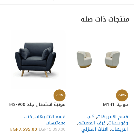
منتجات ذات صله
%
-50%
-50%
فوتية M141
فوتية استقبال جلد MS-900
كر
قسم الانتريهات
,
كنب
قسم الانتريهات
,
كنب
قس
وفوتيهات
,
غرف المعيشة
,
وفوتيهات
وف
انتريهات
,
الاثاث المنزلي
7,695.00
EGP
ان
EGP
15,390.00