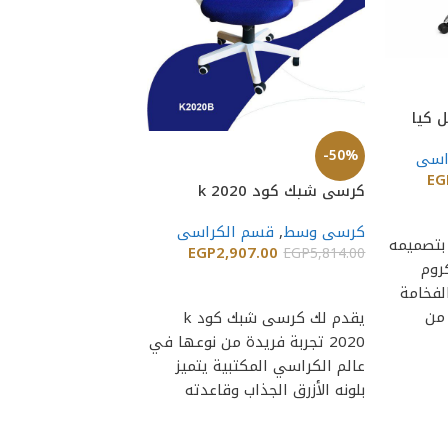
-50%
 كيا
13
-50%
اسى
EG
كرسى وسط
,
قسم ا
كرسى شبك كود k 2020
850.00
EGP
5,700.00
كرسى وسط
,
قسم الكراسى
إضافة إلى السلة
بتصميمه
EGP
2,907.00
EGP
5,814.00
اجعل يوم عملك أكثر
كروم
إضافة إلى السلة
وإنتاجية مع كرسي 
لفخامة
مستور
 من
يقدم لك كرسى شبك كود k
ليوفر أقصى درجات ا
2020 تجربة فريدة من نوعها في
والدعم
عالم الكراسي المكتبية يتميز
بلونه الأزرق الجذاب وقاعدته