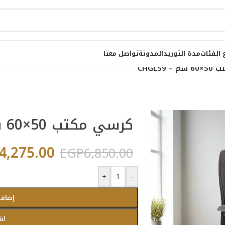
 الفئات
مدة التوريد
المدونة
تواصل معنا
CHGL59
كرسي مكتب 50×60 سم – CHGL59
4,275.00
EGP
6,850.00
+
-
إضافة
اش