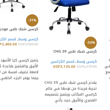
-31%
كرسى شبك طبى موديل
كرسى وسط
,
قسم الكر
-50%
P
2,400.00
EGP
3,500.00
كرسى شبك طبى CHG 39
إضافة إلى السلة
CHG
يتميز كرسى كيا الأسود 
كرسى وسط
,
قسم الكراسى
 في
الأنيق والمتميز بقاعدة 
EGP
3,135.00
EGP
6,270.00
مع
لامعة تضيف لمسة من ا
إضافة إلى السلة
بينما يوفر الجزء الخلفي
يقدم كرسى شبك طبى CHG 39
الكرسي
تجربة فريدة من نوعها في عالم
كراسي المكاتب ويتميز بتصميمه
العصري والأنيق حيث يأتي