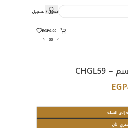
دخول / تسجيل
EGP
0.00
EGP
 إلى السلة
تري الآن