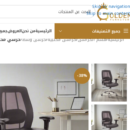
Skip to navigation
Skip to main content
الرئيسية
من نحن
العروض
جميع
جميع التصنيفات
الرئيسية
/
قسم الكراسى
/
كراسى مكتبية
/
كرسى وسط
/
كرسي مكتب 50×60 سم – 
-38%