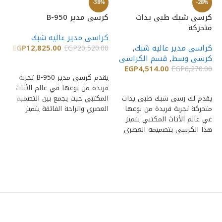
-38%
-28%
كرسى شبك طبى يدات
كرسى مدير B-950
متحركة
كراسى مدير عاليه شبك
%
كراسى مدير عاليه شبك
,
12,825.00
EGP
EGP
20,520.00
كر
كرسى وسط
,
قسم الكراسى
إضافة إلى السلة
مست
EGP
4,514.00
EGP
6,270.00
يقدم كرسى مدير B-950 تجربة
إضافة إلى السلة
كر
فريدة من نوعها في عالم الأثاث
00
يقدم لك رسى شبك طبى يدات
المكتبي حيث يجمع بين التصميم
متحركة تجربة فريدة من نوعها
العصري والراحة الفائقة يتميز
غي عالم الأثاث المكتبي يتميز
ال
هذا الكرسي بتصميمه العصري
بت
ال
ال
مع