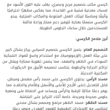
كرسي مكتب بتصميم مريح وعصري، يغلب عليه اللون الأسود مع
لمسات معدنية فضية في القاعدة، مما يعكس مظهرًا احترافيًا
وأنيقًا ومناسبًا لبيئات العمل المتنوعة والمكاتب المنزلية. يبدو
الكرسي مصممًا بعناية لتوفير دعم ممتاز وراحة فائقة
للمستخدمين خلال ساعات الجلوس الطويلة.
أبرز ملامح الكرسي:
التصميم العام:
يتميز الكرسي بتصميم انسيابي يركز بشكل كبير
على بيئة العمل (الإرجونومية)، مع استخدام واسع للمواد الشبكية
السوداء في الظهر والمقعد، مما يضمن تهوية ممتازة ويقلل من
تراكم الحرارة والرطوبة. يتناسب تصميمه الأنيق مع الديكورات
المكتبية الحديثة.
مسند الرأس:
يحتوي الكرسي على مسند رأس منفصل ومبطن،
قابل للتعديل (على الأرجح للأعلى والأسفل وللأمام والخلف)، مما
يوفر دعمًا مثاليًا للرقبة والرأس ويساعد في الحفاظ على وضعية
جلوس صحيحة ومريحة، خاصة أثناء التركيز على الشاشة.
مسند الظهر:
مسند الظهر مرتفع ومصمم بشكل منحني
ليتناسب مع الانحناءات الطبيعية للعمود الفقري، ويوفر دعمًا