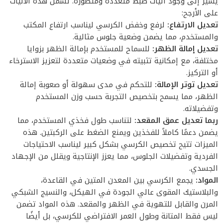
يشير إلى وجود آليات ضبط متعددة ومتطورة. تشمل هذه الآليات
على الأرجح:
تعديل الارتفاع:
لرفع وخفض الكرسي ليناسب ارتفاع المكتب
والمستخدم، مما يضمن وضعية جلوس مثالية.
تعديل إمالة الظهر:
للسماح للمستخدم بإمالة الظهر بزوايا
مختلفة، مع إمكانية تثبيته في وضعيات متعددة لتعزيز الاسترخاء
أو التركيز.
تعديل توتر الإمالة:
للتحكم في مدى سهولة أو صعوبة إمالة
الظهر، مما يسمح بتخصيص التجربة حسب وزن المستخدم
وتفضيلاته.
ربما تعديل عمق المقعد:
لتناسب طول فخذي المستخدم، مما
يضمن دعمًا كاملاً للفخذين ويمنع الضغط على الركبتين. هذه
الميزات تتيح تخصيص الكرسي بشكل كبير ليناسب الاحتياجات
الفردية وتفضيلات الجلوس، مما يعزز الإنتاجية ويقلل من الإجهاد
الجسدي.
المواد:
يجمع الكرسي بين المعدن المتين في القاعدة،
والبلاستيك المقوى عالي الجودة في الهيكل، والنسيج الشبكي
المرن والقابل للتهوية في الظهر والمقعد. هذه المواد تضمن
ليس فقط المتانة وطول العمر الافتراضي للكرسي، بل أيضًا