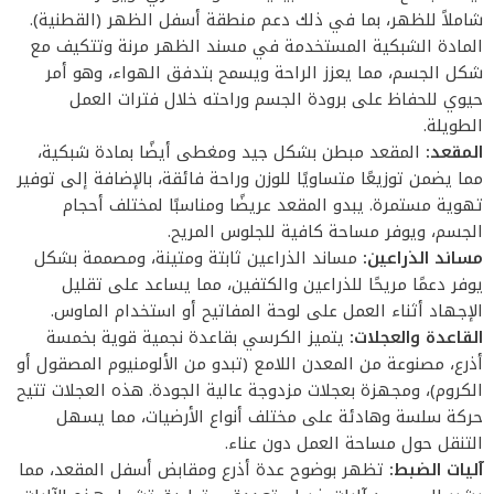
شاملاً للظهر، بما في ذلك دعم منطقة أسفل الظهر (القطنية).
المادة الشبكية المستخدمة في مسند الظهر مرنة وتتكيف مع
شكل الجسم، مما يعزز الراحة ويسمح بتدفق الهواء، وهو أمر
حيوي للحفاظ على برودة الجسم وراحته خلال فترات العمل
الطويلة.
المقعد:
المقعد مبطن بشكل جيد ومغطى أيضًا بمادة شبكية،
مما يضمن توزيعًا متساويًا للوزن وراحة فائقة، بالإضافة إلى توفير
تهوية مستمرة. يبدو المقعد عريضًا ومناسبًا لمختلف أحجام
الجسم، ويوفر مساحة كافية للجلوس المريح.
مساند الذراعين:
مساند الذراعين ثابتة ومتينة، ومصممة بشكل
يوفر دعمًا مريحًا للذراعين والكتفين، مما يساعد على تقليل
الإجهاد أثناء العمل على لوحة المفاتيح أو استخدام الماوس.
القاعدة والعجلات:
يتميز الكرسي بقاعدة نجمية قوية بخمسة
أذرع، مصنوعة من المعدن اللامع (تبدو من الألومنيوم المصقول أو
الكروم)، ومجهزة بعجلات مزدوجة عالية الجودة. هذه العجلات تتيح
حركة سلسة وهادئة على مختلف أنواع الأرضيات، مما يسهل
التنقل حول مساحة العمل دون عناء.
آليات الضبط:
تظهر بوضوح عدة أذرع ومقابض أسفل المقعد، مما