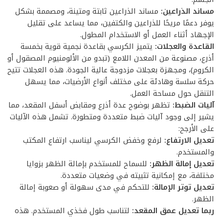
مساند الذراعين:
مساند الذراعين ثابتة ومتينة، ومصممة بشكل
يوفر دعمًا مريحًا للذراعين والكتفين، مما يساعد على تقليل
الإجهاد أثناء العمل أو الاستخدام المطول.
القاعدة والعجلات:
يتميز الكرسي بقاعدة نجمية قوية بخمسة
أذرع، مصنوعة من المعدن اللامع (تبدو من الألومنيوم المصقول أو
الكروم)، ومجهزة بعجلات مزدوجة عالية الجودة. هذه العجلات تتيح
حركة سلسة وهادئة على مختلف أنواع الأرضيات، مما يسهل
التنقل حول مساحة العمل.
آليات الضبط:
تظهر بوضوح عدة أذرع ومقابض أسفل المقعد، مما
يشير إلى وجود آليات ضبط متعددة ومتطورة. تشمل هذه الآليات
على الأرجح:
تعديل الارتفاع:
لرفع وخفض الكرسي ليناسب ارتفاع المكتب
والمستخدم.
تعديل إمالة الظهر:
للسماح للمستخدم بإمالة الظهر بزوايا
مختلفة، مع إمكانية تثبيته في وضعيات متعددة.
تعديل توتر الإمالة:
للتحكم في مدى سهولة أو صعوبة إمالة
الظهر.
ربما تعديل عمق المقعد:
لتناسب طول فخذي المستخدم. هذه