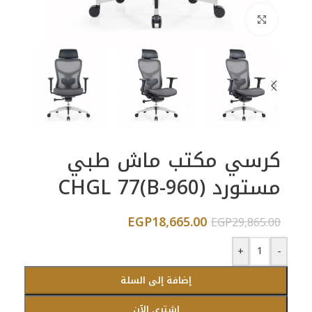
اضغط للتكبير
كرسي مكتب ماش طبي
مستورد CHGL 77(B-960)
EGP
18,665.00
EGP
29,865.00
+
-
إضافة إلى السلة
اشتري الآن