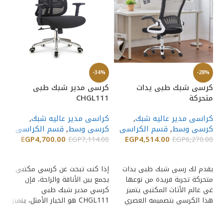
%
-34%
-28%
كرسى شبك طبى يدات
كرسى مدير شبك طبى
كر
متحركة
CHGL111
مست
كراسى مدير عاليه شبك
,
كراسى مدير عاليه شبك
,
ك
كرسى وسط
,
قسم الكراسى
كرسى وسط
,
قسم الكراسى
عا
EGP
4,700.00
EGP
4,514.00
00
EGP
7,114.00
EGP
6,270.00
إضافة إلى السلة
إضافة إلى السلة
يقدم لك رسى شبك طبى يدات
إذا كنت تبحث عن كرسي مكتبي
اج
متحركة تجربة فريدة من نوعها
يجمع بين الأناقة والراحة، فإن
كر
غي عالم الأثاث المكتبي يتميز
كرسي مدير شبك طبي
هذا الكرسي بتصميمه العصري
CHGL111 هو الخيار الأمثل، يتميز
طب