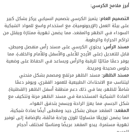
أبرز ملامح الكرسي:
التصميم العام:
يتميز الكرسي بتصميم انسيابي يركز بشكل كبير
على بيئة العمل (الإرجونومية)، مع استخدام واسع للمواد الشبكية
السوداء في الظهر والمقعد، مما يضمن تهوية ممتازة ويقلل من
تراكم الحرارة والرطوبة.
مسند الرأس:
يحتوي الكرسي على مسند رأس منفصل ومبطن،
قابل للتعديل (على الأرجح للأعلى والأسفل وللأمام والخلف)، مما
يوفر دعمًا مثاليًا للرقبة والرأس ويساعد في الحفاظ على وضعية
جلوس صحيحة ومريحة.
مسند الظهر:
مسند الظهر مرتفع ومصمم بشكل منحني
ليتناسب مع الانحناءات الطبيعية للعمود الفقري، ويوفر دعمًا
شاملاً للظهر، بما في ذلك دعم منطقة أسفل الظهر (القطنية).
المادة الشبكية المستخدمة في مسند الظهر مرنة وتتكيف مع
شكل الجسم، مما يعزز الراحة ويسمح بتدفق الهواء.
المقعد:
المقعد مبطن بشكل جيد ومغطى أيضًا بمادة شبكية،
مما يضمن توزيعًا متساويًا للوزن وراحة فائقة، بالإضافة إلى توفير
تهوية مستمرة. يبدو المقعد عريضًا ومناسبًا لمختلف أحجام
الجسم.