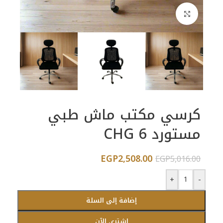
اضغط للتكبير
كرسي مكتب ماش طبي
مستورد CHG 6
EGP
2,508.00
EGP
5,016.00
+
-
إضافة إلى السلة
اشتري الآن