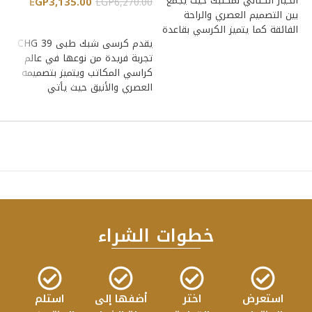
الخيار الكثالي لمكتبك حيث يجمع
تج
EGP
3,135.00
EGP
6,270.00
بين التصميم العصري والراحة
كر
إضافة إلى السلة
الفائقة كما يتميز الكرسي بقاعدة
ال
يقدم كرسى شبك طبى CHG 39
كروم
تجربة فريدة من نوعها في عالم
كراسي المكاتب ويتميز بتصميمه
العصري والأنيق حيث يأتي
خطوات الشراء
استعرض
اختر
أضفها إلى
استلم