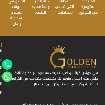
المنتجات
القطعة
سلة الشراء
المنتج في
المتوفرة
التي تناسب
وابدأ عملية
الوقت
في الموقع.
احتياجاتك.
الطلب.
المحدد
بسهولة
وأمان.
ا
ال
من
ال
في جولدن فرنتشر، نعيد تعريف مفهوم الراحة والأناقة
مد
داخل بيئة العمل، ونوفر لك تشكيلات متكاملة من الكراسي
ال
المكتبية وكراسي المدير وكراسي الانتظار
تو