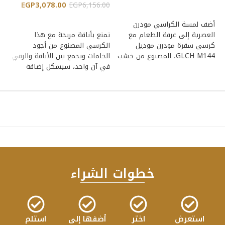
EGP
3,078.00
40
EGP
6,156.00
إضافة إلى السلة
إضافة إلى السلة
أضف لمسة الكراسي مودرن
العصرية إلى غرفة الطعام مع
تمتع بأناقة مريحة مع هذا
سي
كرسي سفرة مودرن موديل
الكرسي المصنوع من أجود
إل
GLCH M144، المصنوع من خشب
الخامات ويجمع بين الأناقة والرقي
في
الزان الأحمر
في آن واحد، سيشكل إضافة
هذ
مرحب
خطوات الشراء
استعرض
اختر
أضفها إلى
استلم