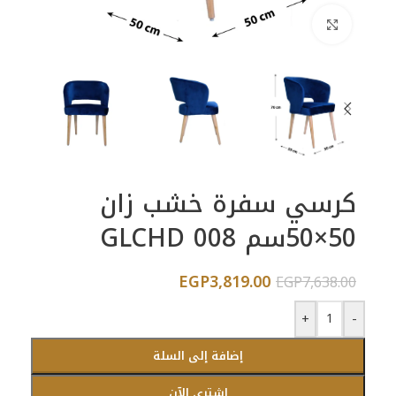
اضغط للتكبير
كرسي سفرة خشب زان
50×50سم GLCHD 008
EGP
3,819.00
EGP
7,638.00
+
-
إضافة إلى السلة
اشتري الآن