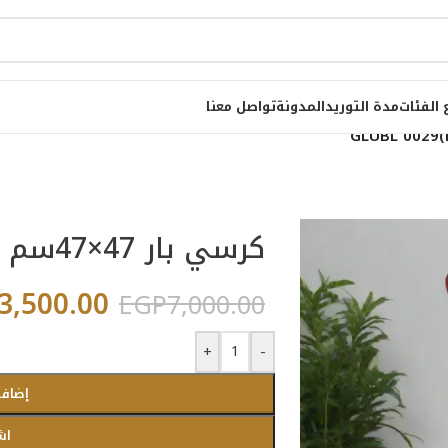
 الفئات
مدة التوريد
المدونة
تواصل معنا
كرسي بار 47×47سم GLUBL 0029(M508)
3,500.00
EGP
7,000.00
+
-
إضافة
اش