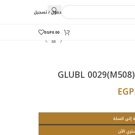
دخول / تسجيل
EGP
0.00
EGP
 إلى السلة
تري الآن