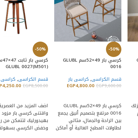
-50%
-50%
GL
كرسي بار 49×52سم GLUBL
كرسي با
GLUBL 0027(M501)
0016
قسم الكراسى
,
كراسى بار
قسم الكراسى
,
كراسى ب
P
4,250.00
EGP
4,800.00
EGP
8,500.00
EGP
9,600.00
إضافة إلى السلة
إضافة إلى السلة
زلك
كرسي بار 49×52سم GLUBL
اضف المزيد من العصرية 
4سم
0016 مرتفع بتصميم أنيق يجمع
واقتنى كرسي بار مزود
بين الراحة والجمال، مثالي
بهيدورليك لتتمكن من ر
لطاولات المطبخ العالية أو أماكن
وخفض الكرسي بسهولة،
الجلوس العصرية.
ديكور منزلك