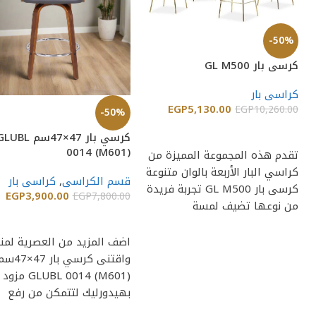
-50%
كرسى بار GL M500
كراسى بار
EGP
5,130.00
EGP
10,260.00
-50%
إضافة إلى السلة
كرسي بار 47×47سم UBL
0014 (M601)
تقدم هذه المجموعة المميزة من
كراسي البار الأربعة بالوان متنوعة
قسم الكراسى
,
كراسى بار
كرسى بار GL M500 تجربة فريدة
EGP
3,900.00
EGP
7,800.00
من نوعها تضيف لمسة
إضافة إلى السلة
اضف المزيد من العصرية لمن
واقتنى كرسي بار 47×7
GLUBL 0014 (M601) مزود
بهيدورليك لتتمكن من رفع
وخفض الكرسي بسهولة،