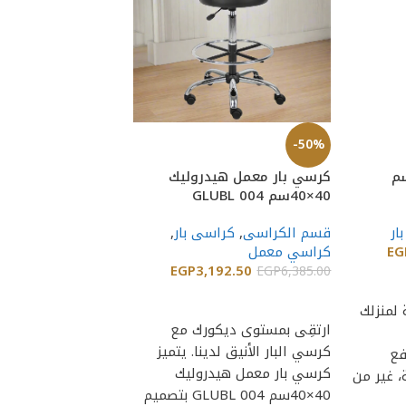
-50%
-50%
ر ثابت 47×47سم
كرسي بار معمل هيدروليك
كرسي بار هيدرولي
40×40سم GLUBL 004
47×47سم GLUBL 0021(M551)
ار
قسم الكراسى
,
كراسى بار
,
قسم الكراسى
,
كرا
EG
كراسي معمل
كراسي معمل
000.00
EGP
3,192.50
EGP
8,000.00
EGP
6,385.00
إضافة إلى السلة
إضافة إلى السلة
لمنزلك
ارتقِى بمستوى ديكورك مع
اضف المزيد من العص
كرسي البار الأنيق لدينا. يتميز
واقتن كرسي بار مزو
فع
كرسي بار معمل هيدروليك
لتتمكن من رفع وخ
 غير من
40×40سم GLUBL 004 بتصميم
بسهولة، غير من ديك