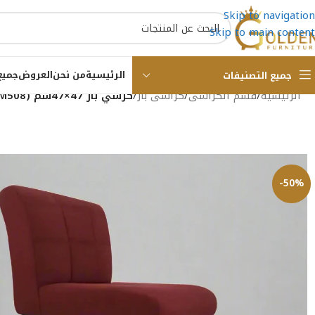
Skip to navigation
Skip to main content
الرئيسية
من نحن
العروض
جميع
جميع التصنيفات
الرئيسية
/
قسم الكراسى
/
كراسى بار
/
كرسي بار 47×47سم GLUBL 0029(M508)
-50%