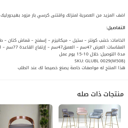
اضف المزيد من العصرية لمنزلك واقتنى كرسي بار مزود بهيدورليك
التفاصيل:
الخامات: خشب كونتر – ستيل – ميكانيزم – إسفنج – قماش كتان – ط
المقاسات: العرض 47سم – العمق47سم – إرتفاع القاعدة 77سم – الإرتفاع الكلى 115سم
مدة التوصيل: خلال 10-15 يوم عمل
SKU: GLUBL 0029(M508)
هذا المنتج له مواصفات خاصة يصنع خصيصا لك عند الطلب
منتجات ذات صله