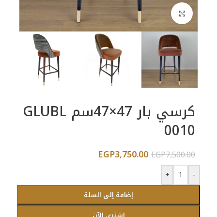
اضغط للتكبير
كرسي بار 47×47سم GLUBL
0010
EGP
3,750.00
EGP
7,500.00
+
-
إضافة إلى السلة
اشتري الآن