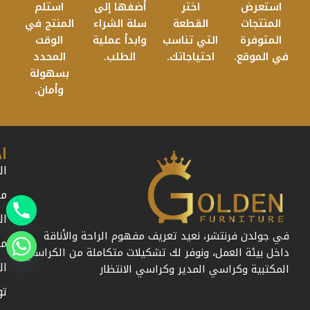
استعرض
اختر
أضفها إلى
استلم
المنتجات
القطعة
سلة الشراء
المنتج في
المتوفرة
التي تناسب
وابدأ عملية
الوقت
في الموقع.
احتياجاتك.
الطلب.
المحدد
بسهولة
وأمان.
ا
ال
من
ال
في جولدن فرنتشر، نعيد تعريف مفهوم الراحة والأناقة
مد
داخل بيئة العمل، ونوفر لك تشكيلات متكاملة من الكراسي
ال
المكتبية وكراسي المدير وكراسي الانتظار
تو