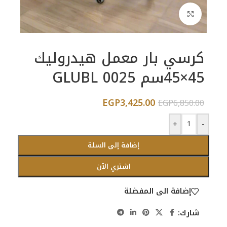
اضغط للتكبير
كرسي بار معمل هيدروليك
45×45سم GLUBL 0025
EGP
3,425.00
EGP
6,850.00
+
-
إضافة إلى السلة
اشتري الآن
إضافة الى المفضلة
شارك: