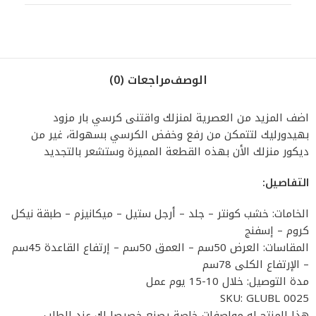
الوصف
مراجعات (0)
اضف المزيد من العصرية لمنزلك واقتنى كرسي بار مزود
بهيدورليك لتتمكن من رفع وخفض الكرسي بسهولة، غير من
ديكور منزلك الأن بهذه القطعة المميزة وستشعر بالتجديد
التفاصيل:
الخامات: خشب كونتر – جلد – أرجل ستيل – ميكانيزم – طبقة نيكل
كروم – إسفنج
المقاسات: العرض 50سم – العمق 50سم – إرتفاع القاعدة 45سم
– الإرتفاع الكلى 78سم
مدة التوصيل: خلال 10-15 يوم عمل
SKU: GLUBL 0025
هذا المنتج له مواصفات خاصة يصنع خصيصا لك عند الطلب