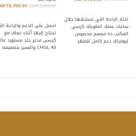
GP
10,700.00
EGP
13,680.00
إضافة إلى السلة
إضافة إلى السلة
اختار الراحة اللي تستحقها خلال
احصل على الدعم والراحة ال
ساعات عملك الطويلة. كرسي
تحتاج إليها أثناء عملك مع
المكتب ده مصمم مخصوص
كرسى مدير جلد مستورد عال
ليوفرلك دعم كامل للظهر
CHGL 43 والمميز بتصميمه
والرقبة مع مظهر
الأنيق،