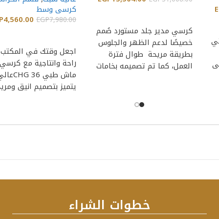
E
كرسى وسط
إضافة إلى السلة
P
4,560.00
EGP
7,980.00
كرسي مدير جلد مستورد صُمم
إضافة إلى السلة
تي
خصيصًا لدعم الظهر والجلوس
اجعل وقتك في المكتب أ
بطريقة مريحة طوال فترة
راحة وانتاجية مع كرسي
ى
العمل، كما تم تصميمه بخامات
ماش طبي 6
عالية الجودة
يتميز بتصميم انيق ومريح
خطوات الشراء