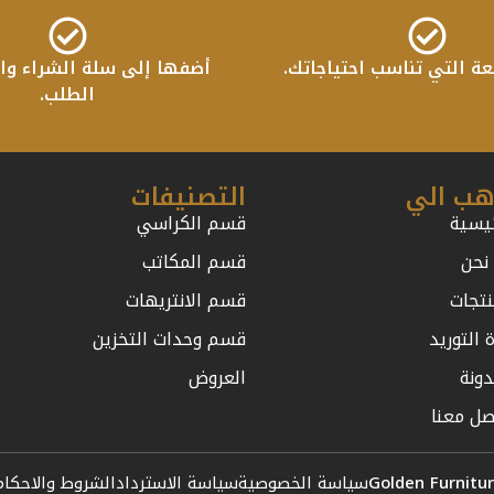
عة التي تناسب احتياجاتك.
أضفها إلى سلة الشراء واب
الطلب.
هب الي
التصنيفات
ئيسية
قسم الكراسي
نحن
قسم المكاتب
نتجات
قسم الانتريهات
 التوريد
قسم وحدات التخزين
دونة
العروض
صل معنا
Golden Furnitu
سياسة الخصوصية
سياسة الاسترداد
الشروط والاحكام