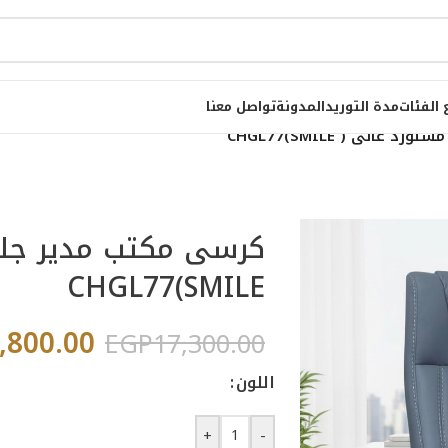
 الفئات
مدة التوريد
المدونة
تواصل معنا
الى ( CHGL77(SMILE
كرسى مكتب مدير جلد
CHGL77(SMILE
,800.00
EGP
17,300.00
اللون
+
-