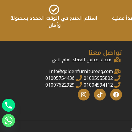
دأ عملية
استلم المنتج في الوقت المحدد بسهولة
وأمان.
تواصل معنا
امتداد عباس العقاد امام انبي
info@goldenfurnitureeg.com
01005754436
01095955802
01097622929
01004594112