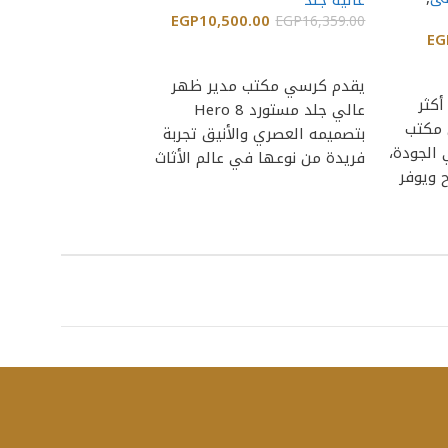
755.00
EGP
10,500.00
EGP
2,850.00
EGP
16,359.00
EG
إضافة إلى السلة
إضافة إلى السلة
يقدم كرسي مكتبى 
يقدم كرسي مكتب مدير ظهر
كثر
CHGLW 14 تج
عالي جلد مستورد Hero 8
 مكتب
نوعها في عالم الأث
بتصميمه العصري والأنيق تجربة
CHG 3عالي الجودة،
حيث يجمع بين التص
فريدة من نوعها في عالم الأثاث
 ويوفر