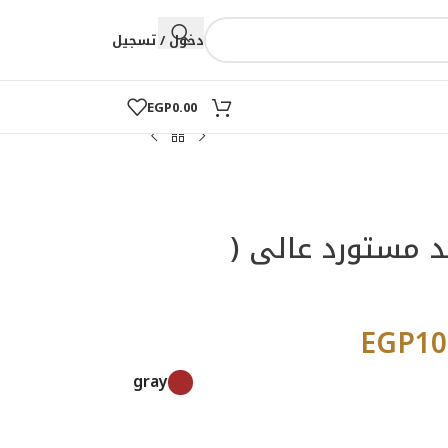
دخول / تسجيل
EGP
0.00
 مستورد عالى (
EGP
10
gray