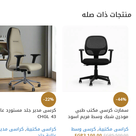
منتجات ذات صله
-22%
-44%
سمارت كرسي مكتب طبي
كرسى مدير جلد مستورد عا
مودرن شبك وسط فريم اسود
CHGL 43
كراسى مكتبية
,
كرسى وسط
كراسى مكتبية
,
كراسى مدير
3,100.00
EGP
عالية جلد
EGP
5,500.00