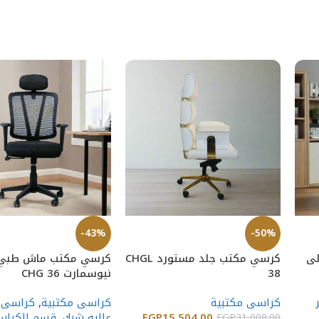
-43%
-50%
لى
كرسي مكتب جلد مستورد CHGL
كرسي مكتب ماش طبي 
38
نيوسمارت CHG 36
كراسى مكتبية
كراسى مكتبية
,
كراسى 
15,504.00
EGP
عاليه شبك
,
قسم الكرا
EGP
31,008.00