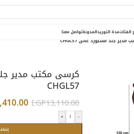
 الفئات
مدة التوريد
المدونة
تواصل معنا
مدير جلد مستورد عالى CHGL57
كرسى مكتب مدير جلد
CHGL57
,410.00
EGP
13,110.00
+
-
إضافة