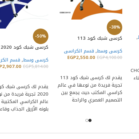
-38%
-50%
,
كرسى شبك كود 113
كرسى شبك كود k 2020
كرسى وسط
,
قسم الكراسى
EGP
2,550.00
EGP
4,100.00
كرسى وسط
,
قسم الكر
P
2,907.00
EGP
5,814.00
إضافة إلى السلة
 لك كرسى شبك طبى CHG
إضافة إلى السلة
يقدم لك كرسى شبك كود 113
ناء
تجربة فريدة من نوعها في عالم
كراسي المكتب حيث يجمع بين
2020 تجربة فريدة من
التصميم العصري والراحة
عالم الكراسي المكتبية ي
بلونه الأزرق الجذاب وقاع