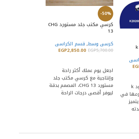
-50%
-50%
كرسي مكتب جلد مستورد CHG
9
13
كرسى وسط
,
قسم الكراسى
كرسى وسط
,
قسم ا
218.00
EGP
2,850.00
EGP
8,436.00
EGP
5,700.00
اسى
إضافة إلى السلة
إضافة إلى السلة
EG
اجعل يوم عملك أكثر راحة
كرسي مكتب ماش ط
وإنتاجية مع كرسي مكتب جلد
CHG 9 هو الخيار
مستورد CHG 13، المصمم بدقة
يبحث عن الراحة والأن
يقدم لك كرسى شبك كود k
ليوفر أقصى درجات الراحة
العمل. يتميز بتصمي
 نوعها في
والدعم
تميز
دته