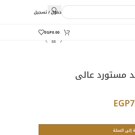
دخول / تسجيل
EGP
0.00
 مستورد عالى
EGP
7
 إلى السلة