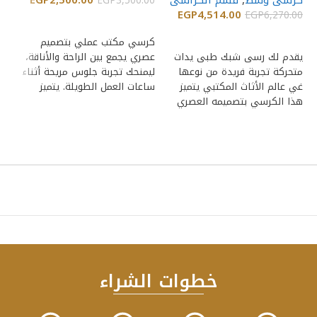
EGP
3,500.00
EGP
4,514.00
EGP
6,270.00
إضافة إلى السلة
ك
إضافة إلى السلة
كرسي مكتب عملي بتصميم
00
يقدم لك رسى شبك طبى يدات
عصري يجمع بين الراحة والأناقة،
متحركة تجربة فريدة من نوعها
ليمنحك تجربة جلوس مريحة أثناء
غي عالم الأثاث المكتبي يتميز
ساعات العمل الطويلة. يتميز
تج
هذا الكرسي بتصميمه العصري
بظهر شبكي
كر
ال
خطوات الشراء