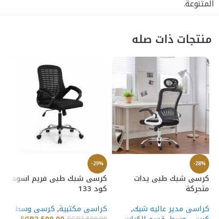
المتنوعة.
منتجات ذات صله
-29%
-28%
كرسى شبك طبى يدات
كرسى شبك طبى فريم اسود
متحركة
كود 133
%
كراسى مدير عاليه شبك
,
كراسى مكتبية
,
كرسى وسط
كر
كرسى وسط
,
قسم الكراسى
2,500.00
EGP