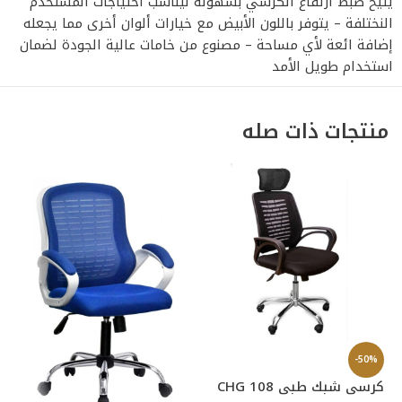
يتيح ضبط ارتفاع الكرسي بسهولة ليناسب احتياجات المستخدم
النختلفة – يتوفر باللون الأبيض مع خيارات ألوان أخرى مما يجعله
إضافة ائعة لأي مساحة – مصنوع من خامات عالية الجودة لضمان
استخدام طويل الأمد
منتجات ذات صله
-50%
كرسى شبك طبى CHG 108
%