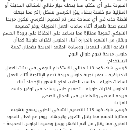
الحيوية على أي مكتب مما يجعله خيار مثالي للمكاتب الحديثة أو
المنزلية مع خلفية بيضاء يبؤز الكرسي بشكل رائع مما يجعله
نقطة جذب في أي مساحة عمل تم تصميم الكرسي ليكون مريحا
لدعم صحة ظهرك أثناء ساعات العمل الطويلة يوفر تصميمه
الشبكي تهوية ممتازة مما يساعد على الحفاظ على برودة الجسم
ويقلل من الشعور بالحرارة أثناء الجلوس لفترات طويلة كماأن
ارتفاعه القابل للتعديل ووسادة المقعد المريحة يضمنان تجربة
جلوس مريحة تدوم طوال اليوم.
الاستخدام:
كرسى شبك كود 113 مثالي للاستخدام اليومي في بيئات العمل
الاحترافية – يوفر تجربة جلوس مريحة تدعم الإنتاجية أثناء العمل
لساعات طويلة – مناسب للطلاب لمنع الشعور بالإجهاد أثناء
الجلوس لفترات طويلة – تصميم طبي يساعد في توفير جلسة
مريحة للمرضى والعاملين في المجال الصحي
المزايا:
كرسى شبك كود 113 التصميم الشبكي الطبي يسمح بتهوية
ممتازة للجسم مما يقلل التعرق والإجهاد يوفر عم فعال للعمود
الفقري مما يقلل من آلام الظهر ويعزز وضعية الجلوس الصحيحة –