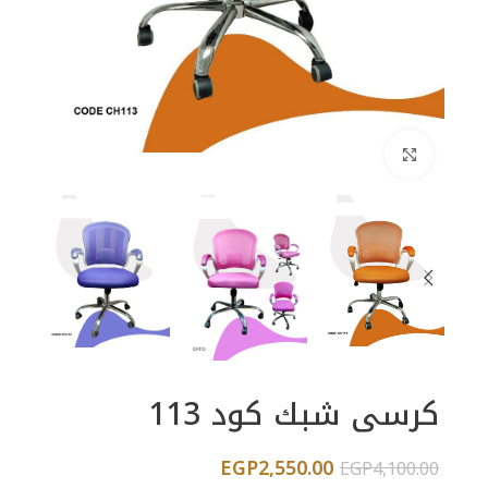
اضغط للتكبير
كرسى شبك كود 113
EGP
2,550.00
EGP
4,100.00