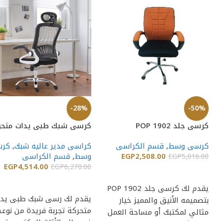
-28%
-50%
كرسى جلد POP 1902
كرسى شبك طبى يدات متحر
كرسى وسط
,
قسم الكراسى
كراسى مدير عاليه شبك
,
كر
2,508.00
EGP
وسط
,
قسم الكراسى
EGP
5,016.00
EGP
4,514.00
EGP
6,270.00
إضافة إلى السلة
إضافة إلى السلة
يقدم لك كرسى جلد POP 1902
يقدم لك رسى شبك طبى يدا
بتصميمه الأنيق والمميز خيار
متحركة تجربة فريدة من نوعه
مثالي لمكتبك أو مساحة العمل