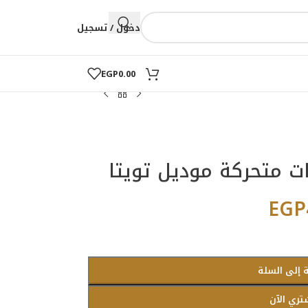
دخول / تسجيل
EGP
0.00
متحركة موديل تويتا
EGP
 إلى السلة
تري الآن