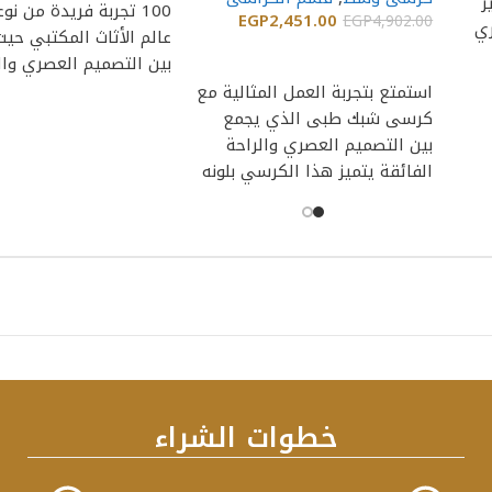
ز
100 تجربة فريدة من ن
EGP
2,451.00
EGP
4,902.00
ري
عالم الأثاث المكتبي حي
إضافة إلى السلة
بين التصميم العصري وال
استمتع بتجربة العمل المثالية مع
كرسى شبك طبى الذي يجمع
بين التصميم العصري والراحة
الفائقة يتميز هذا الكرسي بلونه
الرمادي
خطوات الشراء