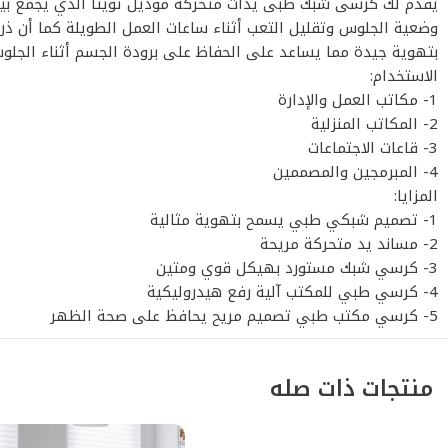
يقدم لك كرسى شبك طبى يدات متحركة موديل تويتا الذي يجمع بين
وضعية الجلوس وتقليل التعب أثناء ساعات العمل الطويلة كما أن ذر
بتهوية جيدة مما يساعد على الحفاظ على برودة الجسم أثناء الجلوس
الاستخدام:
1- مكاتب العمل والإدارة
2- المكاتب المنزلية
3- قاعات الاجتماعات
4- المبرمجين والمصممين
المزايا:
1- تصميم شبكي طبي يسمح بتهوية مثالية
2- مساند يد متحركة مريحة
3- كرسي شبك مستورد بهيكل قوي ومتين
4- كرسي طبي للمكتب آلية رفع هيدروليكية
5- كرسي مكتب طبي تصميم مريح يحافظ على صحة الظهر
منتجات ذات صله