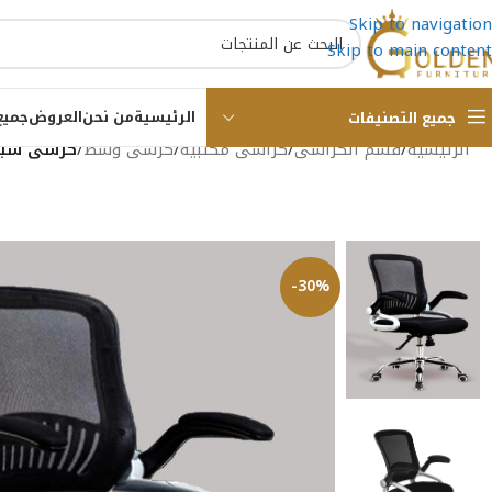
Skip to navigation
Skip to main content
الرئيسية
من نحن
العروض
جميع
جميع التصنيفات
الرئيسية
/
قسم الكراسى
/
كراسى مكتبية
/
كرسى وسط
/
كرسى شبك 
-30%