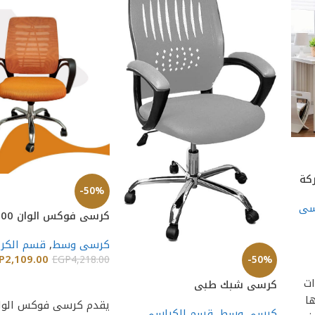
كة
-50%
سى
كرسى فوكس الوان CH 100
كرسى وسط
,
قسم الكر
P
2,109.00
-50%
EGP
4,218.00
إضافة إلى السلة
ت
كرسى شبك طبى
ا
كرسى وسط
,
قسم الكراسى