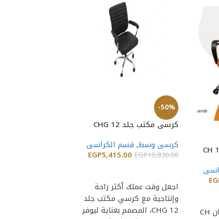
-50%
-50%
كرسي مكتب جلد CHG 12
كرسي مكتب ماش 
مستورد KIA
كرسى وسط
,
قسم الكراسى
5,415.00
EGP
كرسى وسط
,
كراسى
EGP
10,830.00
شبك
,
قسم الكراس
اسى
إضافة إلى السلة
565.00
EGP
5,130.00
EG
اجعل وقت عملك أكثر راحة
إضافة إلى السلة
وإنتاجية مع كرسي مكتب جلد
يقدم كرسي مكتب 
CHG 12، المصمم بعناية ليوفر
يقدم كرسى فوكس الوان CH
مستورد KIA 