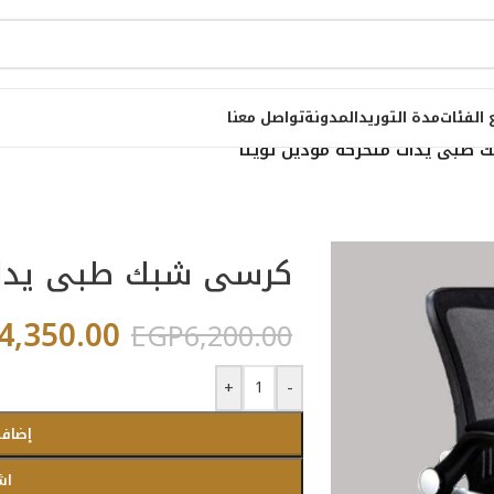
 الفئات
مدة التوريد
المدونة
تواصل معنا
طبى يدات متحركة موديل تويتا
كرسى شبك طبى يدات 
4,350.00
EGP
6,200.00
+
-
إضافة
اش