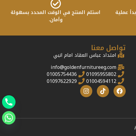
دأ عملية
استلم المنتج في الوقت المحدد بسهولة
وأمان.
تواصل معنا
امتداد عباس العقاد امام انبي
info@goldenfurnitureeg.com
01005754436
01095955802
01097622929
01004594112