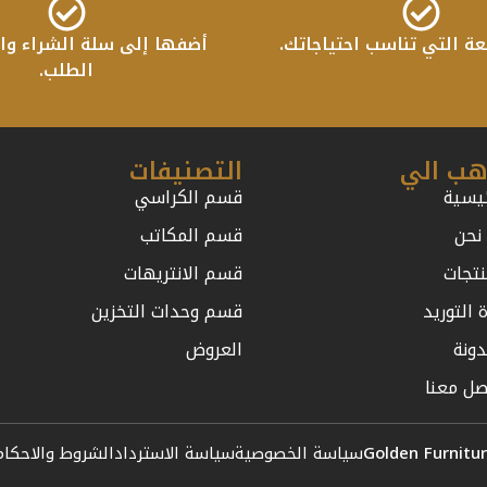
عة التي تناسب احتياجاتك.
أضفها إلى سلة الشراء واب
الطلب.
هب الي
التصنيفات
ئيسية
قسم الكراسي
نحن
قسم المكاتب
نتجات
قسم الانتريهات
 التوريد
قسم وحدات التخزين
دونة
العروض
صل معنا
Golden Furnitu
سياسة الخصوصية
سياسة الاسترداد
الشروط والاحكام