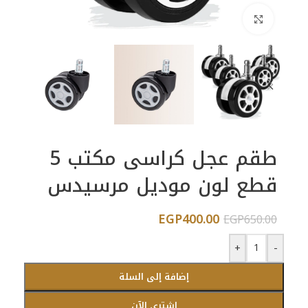
اضغط للتكبير
طقم عجل كراسى مكتب 5
قطع لون موديل مرسيدس
EGP
400.00
EGP
650.00
+
-
إضافة إلى السلة
اشتري الآن