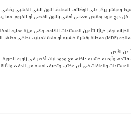
ط ومباشر يركز على الوظائف العملية. اللون البني الخشبي يضفي عليه
. كل درج مزود بمقبض معدني أفقي باللون الفضي أو الكروم، مما يسهل
خزانة توفر خيارًا لتأمين المستندات الهامة، وهي ميزة عملية للمكات
تبدو الخزانة مصنوعة من الخشب المصقول أو ألواح خشبية معالجة (MDF) مغطاة بقشرة خشبية أو
 عن الأرض.
 فاتحة، وأرضية خشبية داكنة، مع وجود نبات أخضر في زاوية الصورة،
ظيم المستندات والملفات في أي مكتب، وتضيف لمسة من الدفء والأنا