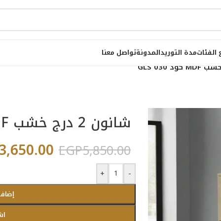
 الفئات
مدة التوريد
المدونة
تواصل معنا
شانون 2 درج خشب MDF كود GLS 030
3,650.00
EGP
5,850.00
+
-
إضافة
اش