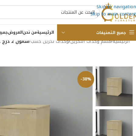
Skip to navigation
Skip to main content
الرئيسية
من نحن
العروض
جميع
جميع التصنيفات
الرئيسية
/
قسم وحدات التخزين
/
وحدات تخزين خشب
/
شانون 2 درج خشب MDF كود GLS 030
-38%