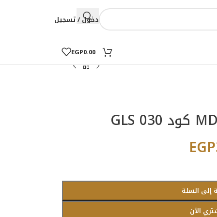
دخول / تسجيل
EGP
0.00
EGP
 إلى السلة
تري الآن