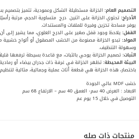
التصميم العام:
الخزانة مستطيلة الشكل وعمودية، تتميز بتصميم بسي
الأدراج:
تحتوي الخزانة على اثنين درج متساوية الحجم، مرتبة رأسيًا
يوفر مساحة تخزين وفيرة للملفات والمستندات.
القفل:
يلاحظ وجود قفل صغير على الدرج العلوي، مما يشير إلى أن ال
المواد:
وسهولة التنظيف.
الثبات:
تصميم الخزانة يوحي بالثبات، مع قاعدة بسيطة ترفعها قليلاً
البيئة المحيطة:
تظهر الخزانة في غرفة ذات جدران بيضاء أو رمادية
باختصار، هذه الخزانة هي قطعة أثاث عملية وجمالية، مثالية لتن
خشب MDF عالي الجودة
الابعاد : العرض 40 سم- العمق 40 سم – الارتفاع 68 سم
التوصيل في خلال 15 يوم عم
منتجات ذات صله