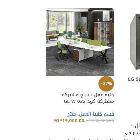
LG Safe
-50%
-37%
خلية عمل بادراج مشتركة
كرسي سفرة خشب ز
مشتركة كود GL W 022
50×50سم GLCHD 0010
قسم خلايا العمل
,
منتج
الاثاث المنزلي
,
غرف 
19,000.00
EGP
قسم الكراسى
,
كرا
EGP
30,000.00
ال +
كافيهات
,
كراسي س
إضافة إلى السلة
نذار في
790.50
EGP
7,581.00