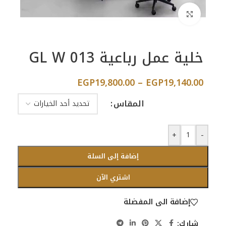
اضغط للتكبير
خلية عمل رباعية GL W 013
EGP
19,800.00
–
EGP
19,140.00
المقاس
+
-
إضافة إلى السلة
اشتري الآن
إضافة الى المفضلة
شارك: