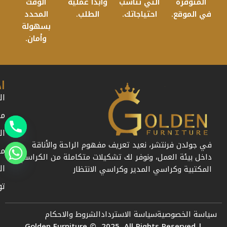
المتوفرة
التي تناسب
وابدأ عملية
الوقت
في الموقع.
احتياجاتك.
الطلب.
المحدد
بسهولة
وأمان.
ا
ال
من
ال
في جولدن فرنتشر، نعيد تعريف مفهوم الراحة والأناقة
مد
داخل بيئة العمل، ونوفر لك تشكيلات متكاملة من الكراسي
ال
المكتبية وكراسي المدير وكراسي الانتظار
تو
سياسة الخصوصية
سياسة الاسترداد
الشروط والاحكام
Golden Furniture © 2025. All Rights Reserved |