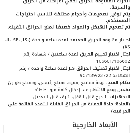
الخزنة المقاومة للحريق تحمي أغراضك من الحريق
والسرقة.
يتم توفير تصميمات وأحجام مختلفة لتناسب احتياجات
المستخدم.
تم تصميم الهيكل والمواد خصيصًا لمنع الحرائق الثقيلة.
اختبار مقاومة الحريق المعتمد لمدة ساعة واحدة (UL، SP، JIS،
KS)
اجتاز اختبار تقييم الحريق لمدة ساعتين
/ شهادة رقم
106601/106602
اجتاز اختبار تصنيف الحرائق JIS لمدة ساعة واحدة
/ رقم
الشهادة 9C7139/23722
نظام الفتح:
لوحة مفاتيح رقمية، مفتاح رئيسي، ومفتاح طوارئ
تفعيل وضع الانتظار
عند إدخال كلمة مرور خاطئة
التجهيزات:
1
درج قابل للقفل،
1
رف قابل للتعديل
(المادة: مادة الحماية من الحرائق القابلة للتمدد القائمة على
الجرافيت)
الأبعاد الخارجية