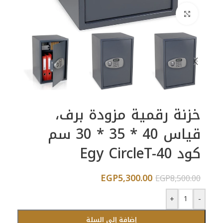
اضغط للتكبير
خزنة رقمية مزودة برف،
قياس 40 * 35 * 30 سم
كود Egy CircleT-40
EGP
5,300.00
EGP
8,500.00
+
-
إضافة إلى السلة