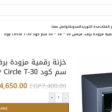
 الفئات
مدة التوريد
المدونة
تواصل معنا
دة برف، قياس 30 * 38 * 30 سم كود Egy Circle T-30
سم كود Egy Circle T-30
4,650.00
EGP
7,400.00
+
-
إضافة