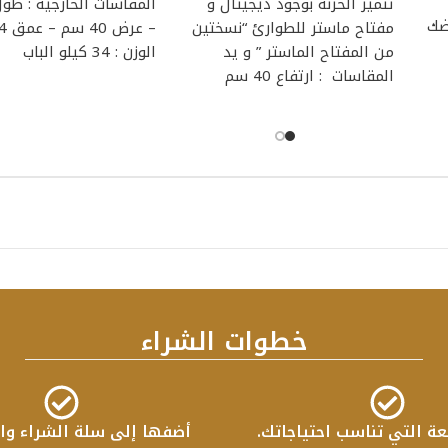
تتميز الخزنه بوجود ديجيتال و
ضك
مفتاح ماستر للطوارئ “نسختين
من المفتاح الماستر ” و يد
الوزن : 34 كيلو الباب
المقاسات : ارتفاع 40 سم
خطوات الشراء
عة التي تناسب احتياجاتك.
أضفها إلى سلة الشراء واب