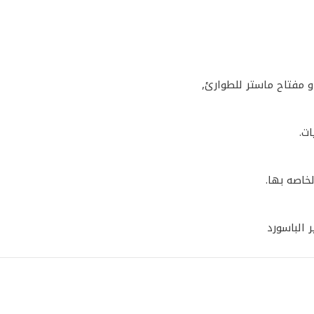
و مفتاح ماستر للطوارئ,
ات.
خاصه بها.