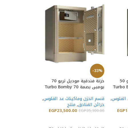
-38%
خزينة China ColourfulT-25
-33%
قسم الخزن وماكينا
خزنة فندقية موديل تربو 50
خزنة فندقية موديل تربو 70
خزائن الفنادق
بومبي بصمة Turbo Bomby 70
650.00
EGP
7,450.00
إضافة إلى السلة
 الفلوس
,
قسم الخزن وماكينات عد الفلوس
,
خزائن الفنادق
,
منتج
EGP
23,500.00
EGP
1
EGP
35,300.00
نسخه مفتاح ) الخزين
إضافة إلى السلة
مفتاح ماستر. الخزين