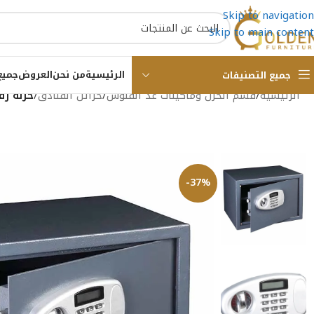
Skip to navigation
Skip to main content
الرئيسية
من نحن
العروض
جميع
جميع التصنيفات
الرئيسية
/
قسم الخزن وماكينات عد الفلوس
/
خزائن الفنادق
/
خزنة رقمية مزو
-37%