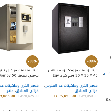
Bum
-33%
-38%
خزنة رقمية مزودة برف، قياس
لوس
,
40 * 35 * 30 سم كود Egy
بومبي بصمة Turbo Bomby 50
Screen T-40
قسم الخزن وماكينات عد الفلوس
,
قسم الخزن وماكينات عد
خزائن الفنادق
خزائن الفنادق
,
منتج
9,085.00
EGP
5,650.00
EGP
28,625.00
EGP
9,050.00
دة
إضافة إلى السلة
إضافة إلى السلة