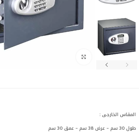
اضغط للتكبير
المقاس الخارجى :
طول 30 سم – عرض 38 سم – عمق 30 سم