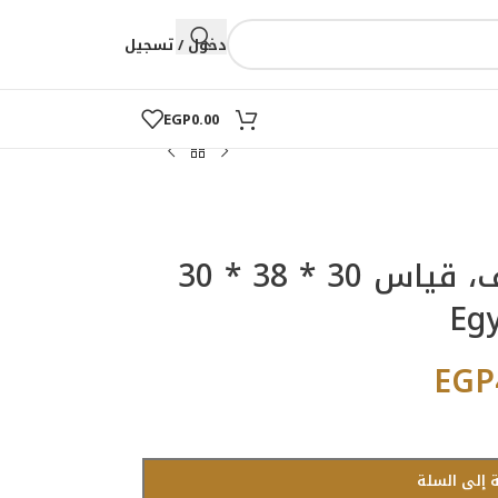
دخول / تسجيل
EGP
0.00
خزنة رقمية مزودة برف، قياس 30 * 38 * 30
EGP
 إلى السلة