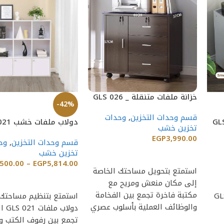
خزانة ملفات متنقلة _ GLS 026
-42%
قسم وحدات التخزين
,
وحدات
دولاب ملفات خشب GLS 021
تخزين خشب
EGP
3,990.00
قسم وحدات التخزين
,
وح
تخزين خشب
إضافة إلى السلة
,500.00
–
EGP
5,814.00
استمتع بتحويل مساحتك الخاصة
إضافة إلى السلة
إلى مكان منعش ومريح مع
مكتبة فاخرة تجمع بين الفخامة
نة ملفات متنقلة _ GLS
استمتع بتنظيم مساحتك
والوظائف العملية بأسلوب عصري
دولاب مل
مذهل. بفضل
تجمع بين رفوف الكتب 