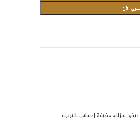
تري الآن
 تصميمها مع ديكور منزلك، مضيفة إحساس بالترتيب