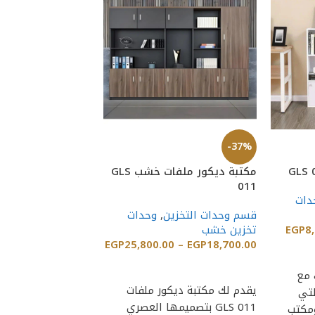
-41%
-37%
مكتبة ديكور ملفات خشب GLS
مكتبة ملفات خشب LS 004
011
دات
قسم وحدات التخزين
قسم وحدات التخزين
,
وحدات
تخزين خشب
8
EGP
تخزين خشب
9,500.00
EGP
–
.00
EGP
25,800.00
–
EGP
18,700.00
إضافة إلى السلة
إضافة إلى السلة
 مع
يقدم لك مكتبة ديكور ملفات
فات GLS 021 التي
مثالي لتنظيم مساح
GLS 011 بتصميمها العصري
ومكتب
أنيقة وعملية يتميز ا