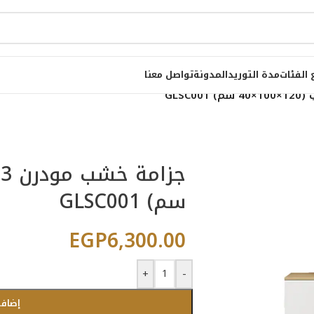
 الفئات
مدة التوريد
المدونة
تواصل معنا
سم) GLSC001
EGP
6,300.00
+
-
إضافة