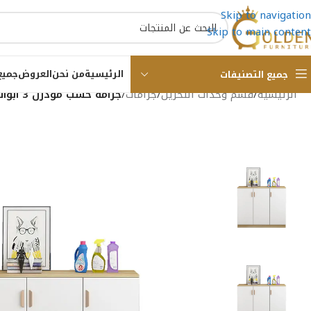
Skip to navigation
Skip to main content
الرئيسية
من نحن
العروض
جميع
جميع التصنيفات
الرئيسية
/
قسم وحدات التخزين
/
جزامات
/
جزامة خشب مودرن 3 أبواب (120×100×40 سم) GLSC001