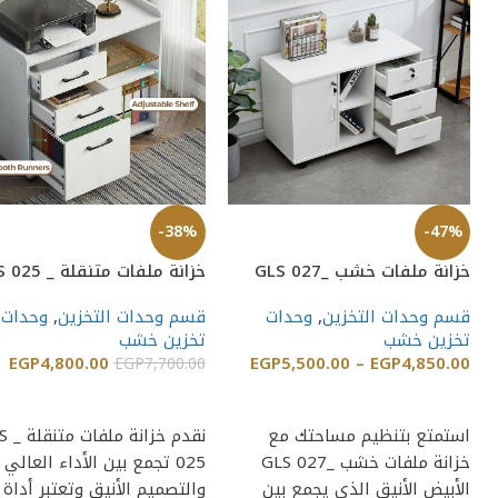
-38%
-47%
خزانة ملفات خشب _GLS 027
خزانة ملفات متنقلة _ GLS 025
قسم وحدات التخزين
,
وحدات
قسم وحدات التخزين
,
وحدات
تخزين خشب
تخزين خشب
EGP
4,800.00
EGP
5,500.00
–
EGP
4,850.00
EGP
7,700.00
إضافة إلى السلة
إضافة إلى السلة
استمتع بتنظيم مساحتك مع
نقدم خزا
خزانة ملفات خشب _GLS 027
025 تجمع بين الأداء العالي
الأبيض الأنيق الذي يجمع بين
والتصميم الأنيق وتعتبر أداة