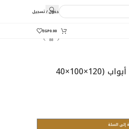
دخول / تسجيل
EGP
0.00
جزامة خشب مودرن 3 أبواب (120×100×40
 إلى السلة