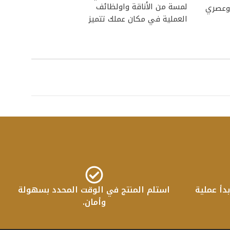
لمسة من الأناقة واولظائف
وعصري
بتصميمه العصري ال
العملية في مكان عملك تتميز
اللون
هذه المكتبة
دأ عملية
استلم المنتج في الوقت المحدد بسهولة
وأمان.