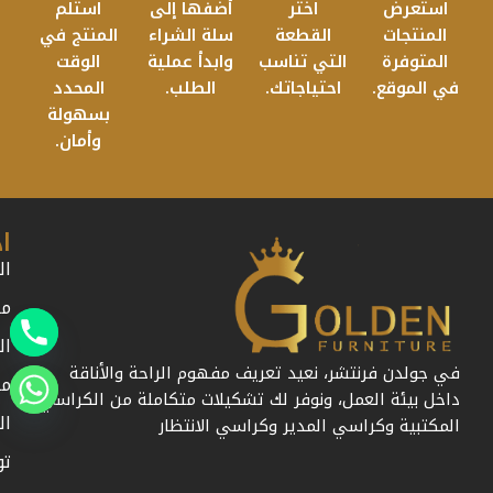
استعرض
اختر
أضفها إلى
استلم
المنتجات
القطعة
سلة الشراء
المنتج في
المتوفرة
التي تناسب
وابدأ عملية
الوقت
في الموقع.
احتياجاتك.
الطلب.
المحدد
بسهولة
وأمان.
ا
ال
من
ال
في جولدن فرنتشر، نعيد تعريف مفهوم الراحة والأناقة
مد
داخل بيئة العمل، ونوفر لك تشكيلات متكاملة من الكراسي
ال
المكتبية وكراسي المدير وكراسي الانتظار
تو