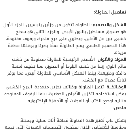
تفاصيل الطاولة:
الشكل والتصميم:
الطاولة تتكون من جزأين رئيسيين. الجزء الأول
هو صندوق مستطيل باللون الأبيض، والجزء الثاني هو سطح
خشبي يبرز من الأعلى، ويحتوي على درج متحرك ورفوف مفتوحة.
هذا التصميم الطبقي يمنح الطاولة عمقًا بصريًا ويجعلها قطعة
فريدة.
المواد والألوان:
الأسطح الرئيسية للطاولة مصنوعة من خشب
فاتح اللون، ربما من خشب البلوط أو الصنوبر، مما يضيف لمسة
دافئة وطبيعية. بينما الهيكل الأساسي للطاولة أبيض، مما يوفر
تباينًا عصريًا مع الخشب.
الوظائفية:
تتميز الطاولة بوظائف تخزين متعددة. الدرج الخشبي
يمكن استخدامه لتخزين الأغراض الصغيرة، بينما الرفوف المفتوحة
مثالية لوضع الكتب أو المجلات أو الأجهزة الإلكترونية.
ملخص:
بشكل عام، تُعتبر هذه الطاولة قطعة أثاث عملية وجميلة،
ومناسبة للأشخاص الذين يفضلون التصميمات العصرية التي تجمع