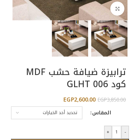
اضغط للتكبير
ترابيزة ضيافة حشب MDF
كود GLHT 006
EGP
2,600.00
EGP
3,850.00
المقاس
+
-