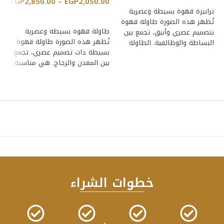
EGP
2,850.00
–
EGP
2,050.00
قس
ترابيزة قهوة بسيطة وعصرية
00
إضافة إلى السلة
تُظهر هذه الصورة طاولة قهوة
طاولة قهوة بسيطة وعصرية
بتصميم عصري وأنيق، تجمع بين
تُظهر هذه الصورة طاولة قهوة
البساطة والوظائفية. الطاولة
تر
بسيطة ذات تصميم عصري، تجمع
مصنوعة من مواد
لم
بين المعدن والزجاج. هي مناسبة
اس
للمساحات
ال
ال
وو
خطوات الشراء