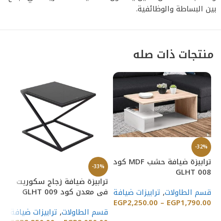
بين البساطة والوظائفية.
منتجات ذات صله
-32%
ترابيزة ضيافة حشب MDF كود
-33%
GLHT 008
ترابيزة ضيافة زجاج سكوريت
%
فى معدن كود GLHT 009
قسم الطاولات
,
ترابيزات ضيافة
تر
EGP
2,250.00
–
EGP
1,790.00
كود 1
قسم الطاولات
,
ترابيزات ضيافة
إضافة إلى السلة