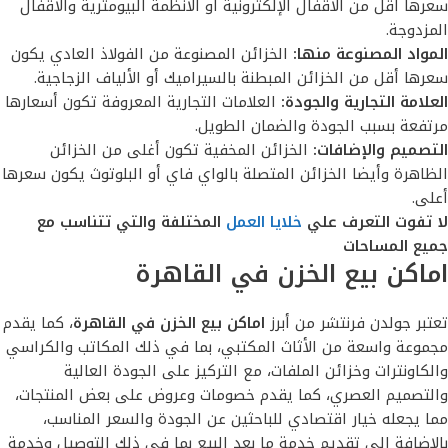
سعرها أقل من الأقفال الإلكترونية أو الأنظمة البيومترية والأقفال
المزدوجة.
المواد المصنوعة منها:
الخزائن المصنوعة من الفولاذ العادي يكون
سعرها أقل من الخزائن المبطنة بالسيراميك أو الألياف الزجاجية.
العلامة التجارية والجودة:
العلامات التجارية المعروفة تكون أسعارها
مرتفعة بسبب الجودة والضمان الطويل.
التصميم والإضافات:
الخزائن المخفية تكون أغلى من الخزائن
الظاهرة وأيضا الخزائن المتصلة بالواي فاي أو البلوتوث يكون سعرها
أعلى.
لا تفوت التعرف علي
خلايا العمل
المختلفة والتي تتناسب مع
جميع المساحات
اماكن بيع الخزن في القاهرة
تعتبر جولدن فرنتشر من أبرز
اماكن بيع الخزن في القاهرة
، كما يقدم
مجموعة واسعة من الأثاث المكتبي، بما في ذلك المكاتب والكراسي
والكاونترات وخزائن الملفات، مع التركيز على الجودة العالية
والتصميم العصري، كما يقدم خصومات وعروض على بعض المنتجات،
مما يجعله خيار اقتصادي للباحثين عن الجودة والسعر المناسب،
بالإضافة إلى تقديم خدمة ما بعد البيع بما في ذلك التوصيل وخدمة