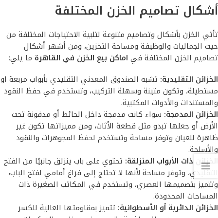
أشكال تصاميم الخزن المختلفة
تأتي الخزن بأشكال وتصاميم متنوعة لتلبية الاحتياجات المختلفة من
حيث الجماليات والوظيفة ومساحة التخزين، ومن أشهر أشكال
تصاميم الخزن المختلفة في
اماكن بيع الخزن في القاهرة
ما يلي:
الخزائن التقليدية:
تشبه الصندوق المعدني التقليدي بأبواب مربعة او
مستطيلة، وتكون متينة وسهلة التركيب، وتستخدم في حفظ النقود
والمستندات والأدوات المكتبية.
الخزائن المدمجة:
سواء كانت مدمجة داخل الحائط أو مدفونة تحت
الأرض أو جعلها تبدو مثل قطعة الأثاث، ومن مميزاتها تكون غير
ظاهرة للعيان وتوفر مساحة وتستخدم لحفظ المجوهرات والنقود
والأسلحة.
الخزائن ذات الأبواب المنزلقة:
تحتوي على باب ينزلق جانبيًا من الفتح
التقليدي، وتوفر مساحة لأنها لا تحتاج إلى فراغ أمامي لفتح الباب،
وتتميز بتصميمها العصري، وتستخدم في المكاتب الصغيرة ذات
المساحات المحدودة.
الخزائن الدائرية أو الأسطوانية:
تتميز بمقاومتها العالية للكسر