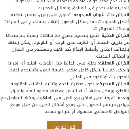
بسبب عدم وجود حواف واضحة وتصميم فريد يناسب الديكورات
الحديثة وتستخدم في الفنادق والمنازل العصرية.
الخزائن ذات الأبواب المزدوجة:
تحتوى على بابين، وتتميز بتنظيم
أفضل للمحتويات مما يسهل الوصول إليها، وتستخدم في الشركات
ومحلات المجوهرات.
الخزائن الذكية:
تتميز بتصميم عصري مع شاشات رقمية يتم فتحها
عن طريق البصمة أو التعرف على الوجه أو البلوتوث، يمكن ربطها
بالهاتف الذكي وأنظمة الإنذار ضد العبث وتستخدم في المنازل
والمكاتب الحديثة.
الخزائن المعلقة:
تعلق على الحائط مثل اللوحات الفنية أو المرايا
ويمكن خفيها بشكل كامل وتكون خفيفة الوزن، وتستخدم لحفظ
المجوهرات أوالنقود في المنازل.
الخزائن المتحركة:
تكون صغيرة الحجم وتشبه الحقائب المقاومة
للقطع، ويمكن حملها أثناء السفر وبعضها مقاوم للماء والحرق.
وبعدما تعرفنا علي اماكن بيع الخزن في القاهرة، يمكنك التواصل مع
جولدن فرنتشر للحصول على جميع أشكال الخزن، من خلال موقع
التواصل الاجتماعي فيسبوك أو عبر الواتساب.
رقم التواصل