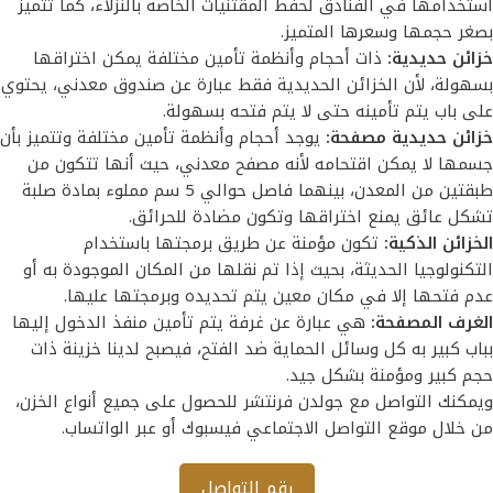
استخدامها في الفنادق لحفظ المقتنيات الخاصة بالنزلاء، كما تتميز
بصغر حجمها وسعرها المتميز.
خزائن حديدية:
ذات أحجام وأنظمة تأمين مختلفة يمكن اختراقها
بسهولة، لأن الخزائن الحديدية فقط عبارة عن صندوق معدني، يحتوي
على باب يتم تأمينه حتى لا يتم فتحه بسهولة.
خزائن حديدية مصفحة:
يوجد أحجام وأنظمة تأمين مختلفة وتتميز بأن
جسمها لا يمكن اقتحامه لأنه مصفح معدني، حيث أنها تتكون من
طبقتين من المعدن، بينهما فاصل حوالي 5 سم مملوء بمادة صلبة
تشكل عائق يمنع اختراقها وتكون مضادة للحرائق.
الخزائن الذكية:
تكون مؤمنة عن طريق برمجتها باستخدام
التكنولوجيا الحديثة، بحيث إذا تم نقلها من المكان الموجودة به أو
عدم فتحها إلا في مكان معين يتم تحديده وبرمجتها عليها.
الغرف المصفحة:
هي عبارة عن غرفة يتم تأمين منفذ الدخول إليها
بباب كبير به كل وسائل الحماية ضد الفتح، فيصبح لدينا خزينة ذات
حجم كبير ومؤمنة بشكل جيد.
ويمكنك التواصل مع جولدن فرنتشر للحصول على جميع أنواع الخزن،
من خلال موقع التواصل الاجتماعي فيسبوك أو عبر الواتساب.
رقم التواصل