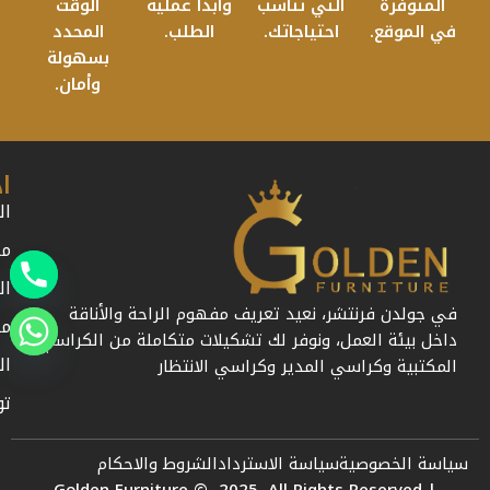
المتوفرة
التي تناسب
وابدأ عملية
الوقت
في الموقع.
احتياجاتك.
الطلب.
المحدد
بسهولة
وأمان.
ا
ال
من
ال
في جولدن فرنتشر، نعيد تعريف مفهوم الراحة والأناقة
مد
داخل بيئة العمل، ونوفر لك تشكيلات متكاملة من الكراسي
ال
المكتبية وكراسي المدير وكراسي الانتظار
تو
سياسة الخصوصية
سياسة الاسترداد
الشروط والاحكام
Golden Furniture © 2025. All Rights Reserved |