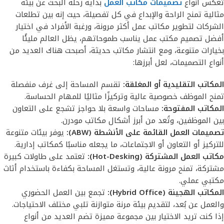
تعكس أنواع
تصميمات مكاتب العمل
بداية رحلة البحث عن بيئة
مثالية تمنح الراحة والإبداع في كل تفصيلة، حيث إنه بين تطلعات
الشركات لتطوير مكاتب عمل أكثر مرونة، ورغبة الأفراد في اختيار
أفضل تصميم مكتب عمل يناسب طموحاتهم، يظل العالم مليئًا
بخيارات متنوعة، ومع انتشار مكاتب حديثة، أصبحت هناك العديد من
أنواع التصميمات، لعل أبرزها:
المكاتب التقليدية أو المغلقة:
تقسم المساحة إلى غرف منفصلة
تمنح الموظف خصوصية عالية وتركيزًا مثاليًا للمهام الحساسة.
المكاتب المفتوحة:
مساحات واسعة بلا حواجز تشجع على التعاون
بين الموظفين، وتُعد من أبرز أشكال مكاتب مودرن.
تصميمات العمل القائمة على الأنشطة (ABW):
يوفر بيئات متنوعة
للتركيز أو التعاون أو الاجتماعات، ما يجعله مناسبًا كمكاتب إدارية.
مكاتب العمل المشتركة (Hot-Desking):
تعتمد على طاولات كبيرة
مشتركة، تمنح مرونة عالية، وتستغل المساحة بكفاءة باستخدام أثاث
مكتبي عملي.
المكاتب الهجينة (Hybrid Office):
تجمع بين العمل الحضوري
والعمل عن بُعد، لتقديم بيئة مرنة متوازنة تلبي مختلف الاحتياجات.
إذا كنت تريد الاختيار بين مجموعة مميزة تضم العديد من أنواع