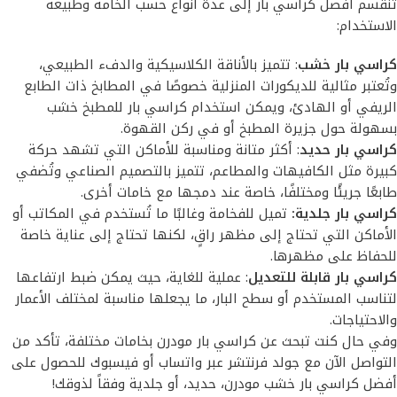
تنقسم أفضل كراسي بار إلى عدة أنواع حسب الخامة وطبيعة
الاستخدام:
كراسي بار خشب
: تتميز بالأناقة الكلاسيكية والدفء الطبيعي،
وتُعتبر مثالية للديكورات المنزلية خصوصًا في المطابخ ذات الطابع
الريفي أو الهادئ، ويمكن استخدام كراسي بار للمطبخ خشب
بسهولة حول جزيرة المطبخ أو في ركن القهوة.
كراسي بار حديد
: أكثر متانة ومناسبة للأماكن التي تشهد حركة
كبيرة مثل الكافيهات والمطاعم، تتميز بالتصميم الصناعي وتُضفي
طابعًا جريئًا ومختلفًا، خاصة عند دمجها مع خامات أخرى.
كراسي بار جلدية:
تميل للفخامة وغالبًا ما تُستخدم في المكاتب أو
الأماكن التي تحتاج إلى مظهر راقٍ، لكنها تحتاج إلى عناية خاصة
للحفاظ على مظهرها.
كراسي بار قابلة للتعديل
: عملية للغاية، حيث يمكن ضبط ارتفاعها
لتناسب المستخدم أو سطح البار، ما يجعلها مناسبة لمختلف الأعمار
والاحتياجات.
وفي حال كنت تبحث عن كراسي بار مودرن بخامات مختلفة، تأكد من
التواصل الآن مع جولد فرنتشر عبر واتساب أو فيسبوك للحصول على
أفضل كراسي بار خشب مودرن، حديد، أو جلدية وفقاً لذوقك!