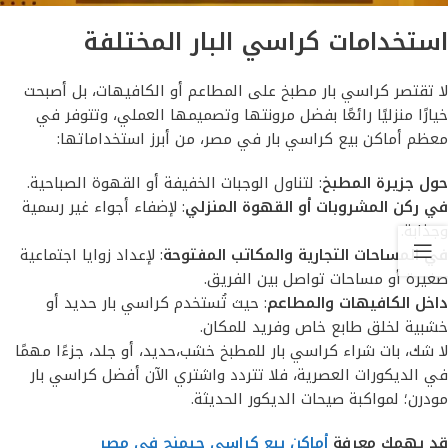
استخدامات كراسي البار المختلفة
لا تقتصر كراسي بار مطبخ على المطاعم أو الكافيهات، بل أصبحت
خيارًا منزليًا رائعًا بفضل مرونتها وتصميمها العملي، وتتوفر في
معظم أماكن بيع كراسي بار في مصر، من أبرز استخداماتها:
حول جزيرة المطبخ
: لتناول الوجبات الخفيفة أو القهوة الصباحية.
في ركن المشروبات أو القهوة المنزلي
: لإضفاء أجواء غير رسمية
وجذابة.
في المساحات التجارية والمكاتب المفتوحة
: لإعداد زوايا اجتماعية
صغيرة أو مساحات تواصل بين الفريق.
داخل الكافيهات والمطاعم
: حيث تُستخدم كراسي بار حديد أو
خشبية لخلق طابع خاص وفريد للمكان.
لا شك، بات شراء كراسي بار للمطبخ خشب،حديد، أو جلد، جزءًا مهمًا
في الديكورات العصرية، فلا تتردد واشتري الآن أفضل كراسي بار
مودرن؛ لمواكبة صيحات الديكور الحديثة.
قد يهمك معرفة
أماكن بيع كراسي جيمنج في مصر