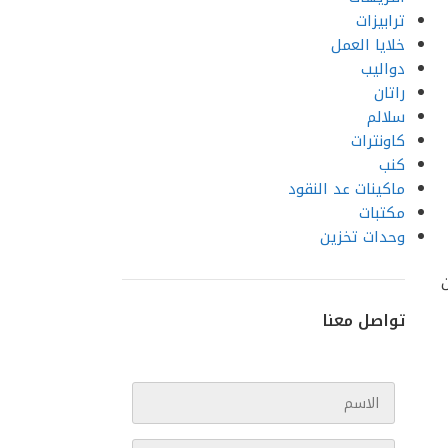
ترابيزات
خلايا العمل
دواليب
راتان
سلالم
كاونترات
كنب
ماكينات عد النقود
مكتبات
وحدات تخزين
ن
تواصل معنا