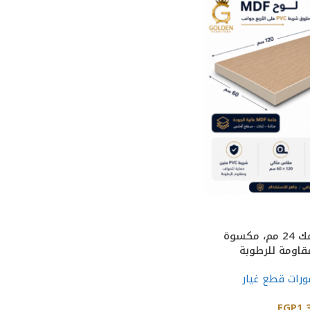
لوح خشب (MDF) سمك 24 مم، مكسوة
 (Laminate) مقاومة للرطوبة
رات قطع غيار
EGP
1,