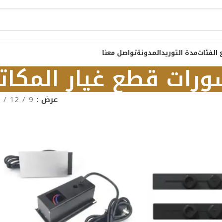
 الفئات
مدة التوريد
المدونة
تواصل معنا
رات قطع غيار المكات
عرض
9
12