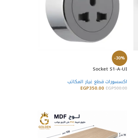
-30%
Socket S1-A-UI
اكسسورات قطع غيار المكاتب
EGP
350.00
EGP
500.00
إضافة إلى السلة