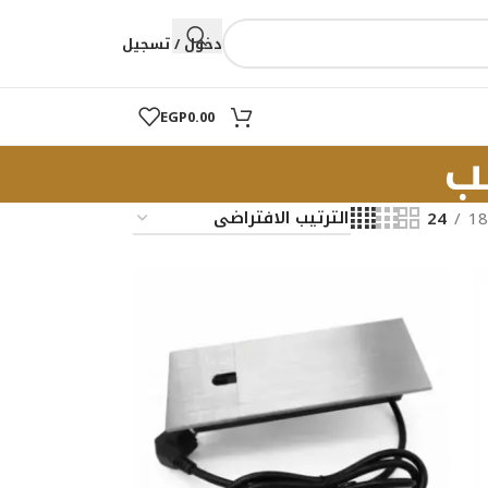
دخول / تسجيل
EGP
0.00
ب
24
18