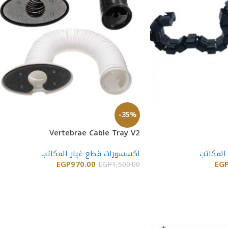
-35%
Vertebrae Cable Tray V2
المكاتب
اكسسورات قطع غيار المكاتب
EGP
970.00
EG
EGP
1,500.00
إضافة إلى السلة