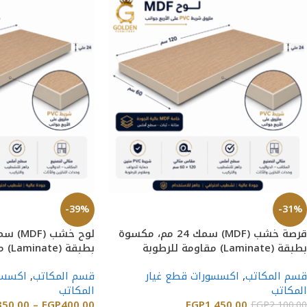
-39%
-31%
قرصة خشب (MDF) سمك 24 مم، مكسوة
بطبقة (Laminate) مقاومة للرطوبة
بطبقة
والحرارة والخدش
والحرارة والخدش
قسم المكاتب
,
اكسسورات قطع غيار
قسم المكاتب
,
اكسسو
المكاتب
المكاتب
350.00
–
EGP
400.00
EGP
1,450.00
EGP
2,100.00