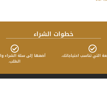
خطوات الشراء
عة التي تناسب احتياجاتك.
أضفها إلى سلة الشراء واب
الطلب.
هب الي
التصنيفات
ئيسية
قسم الكراسي
نحن
قسم المكاتب
نتجات
قسم الانتريهات