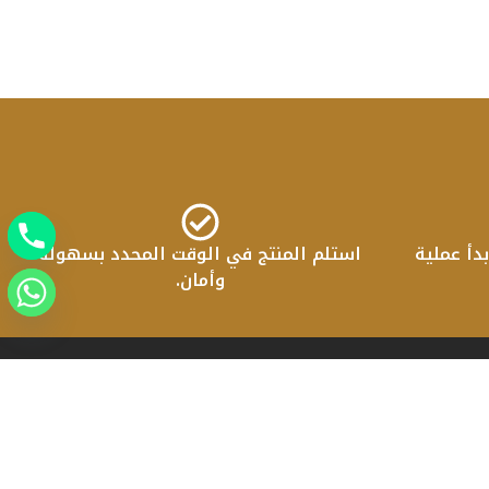
دأ عملية
استلم المنتج في الوقت المحدد بسهولة
وأمان.
تواصل معنا
امتداد عباس العقاد امام انبي
info@goldenfurnitureeg.com
01005754436
01095955802