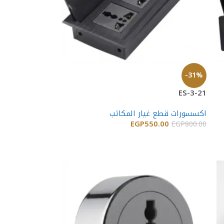
-31%
ES-3-21
اكسسورات قطع غيار المكاتب
EGP
550.00
EGP
800.00
إضافة إلى السلة