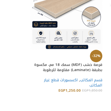
-32%
قرصة خشب (MDF) سمك 18 مم، مكسوة
بطبقة (Laminate) مقاومة للرطوبة
والحرارة والخدش
قسم المكاتب
,
اكسسورات قطع غيار
المكاتب
EGP
1,250.00
EGP
1,850.00
إضافة إلى السلة