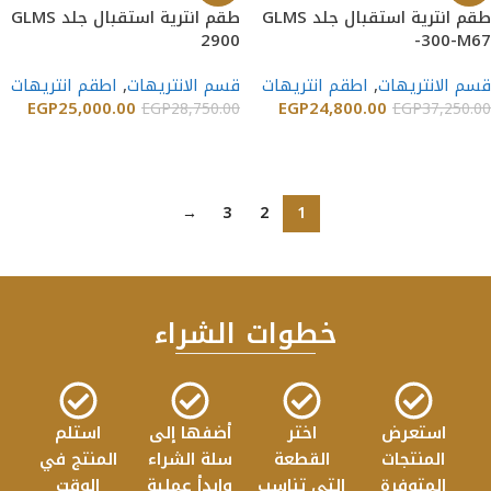
طقم انترية استقبال جلد GLMS
طقم انترية استقبال جلد GLMS
2900
-300-M67
قسم الانتريهات
,
اطقم انتريهات
قسم الانتريهات
,
اطقم انتريهات
EGP
25,000.00
EGP
24,800.00
EGP
28,750.00
EGP
37,250.00
إضافة إلى السلة
إضافة إلى السلة
→
3
2
1
خطوات الشراء
استعرض
اختر
أضفها إلى
استلم
المنتجات
القطعة
سلة الشراء
المنتج في
المتوفرة
التي تناسب
وابدأ عملية
الوقت