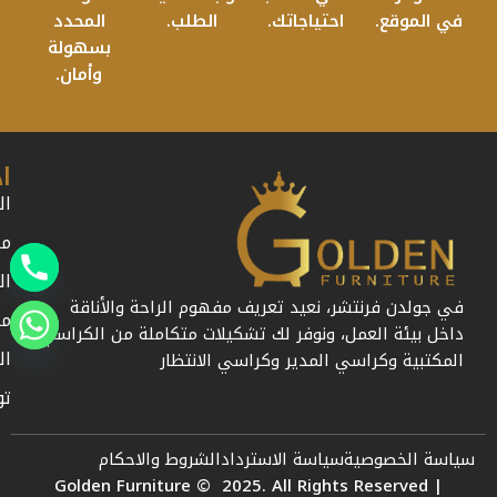
في الموقع.
احتياجاتك.
الطلب.
المحدد
بسهولة
وأمان.
ا
ال
من
ال
في جولدن فرنتشر، نعيد تعريف مفهوم الراحة والأناقة
مد
داخل بيئة العمل، ونوفر لك تشكيلات متكاملة من الكراسي
ال
المكتبية وكراسي المدير وكراسي الانتظار
تو
سياسة الخصوصية
سياسة الاسترداد
الشروط والاحكام
Golden Furniture © 2025. All Rights Reserved |