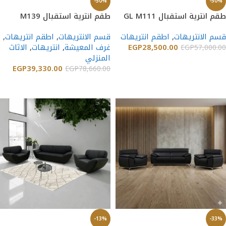
-50%
-50%
طقم انترية استقبال GL M111
طقم انترية استقبال M139
قسم الانتريهات
,
اطقم انتريهات
قسم الانتريهات
,
اطقم انتريهات
,
28,500.00
EGP
غرف المعيشة
,
انتريهات
,
الاثاث
EGP
57,000.00
المنزلي
إضافة إلى السلة
EGP
39,330.00
EGP
78,660.00
إضافة إلى السلة
-13%
-33%