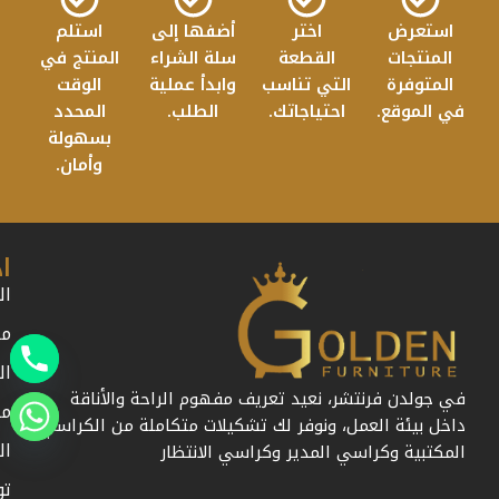
استعرض
اختر
أضفها إلى
استلم
المنتجات
القطعة
سلة الشراء
المنتج في
المتوفرة
التي تناسب
وابدأ عملية
الوقت
في الموقع.
احتياجاتك.
الطلب.
المحدد
بسهولة
وأمان.
ا
ال
من
ال
في جولدن فرنتشر، نعيد تعريف مفهوم الراحة والأناقة
مد
داخل بيئة العمل، ونوفر لك تشكيلات متكاملة من الكراسي
ال
المكتبية وكراسي المدير وكراسي الانتظار
تو