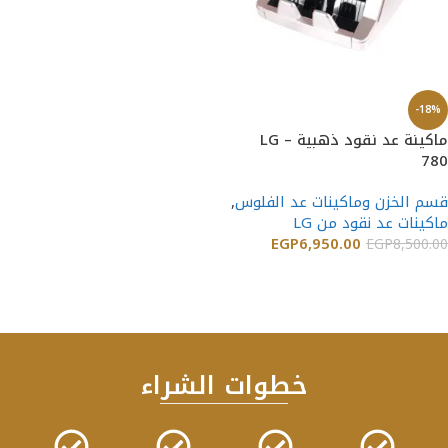
-18%
ماكينة عد نقود ذهبية – LG
780
قسم الخزن وماكينات عد الفلوس
,
ماكينات عد نقود من LG
EGP
6,950.00
EGP
8,500.00
إضافة إلى السلة
خطوات الشراء