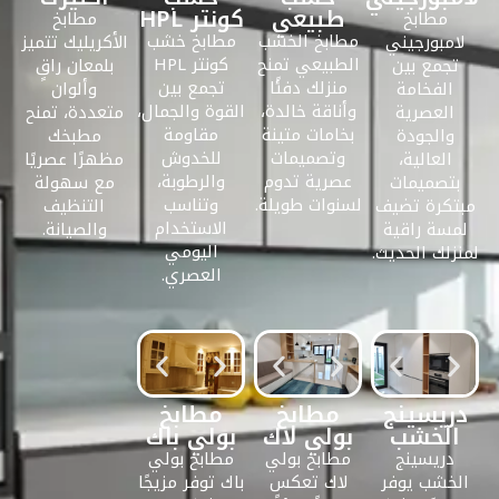
طبيعي
كونتر HPL
مطابخ
مطابخ
مطابخ الخشب
مطابخ خشب
لامبورجيني
الأكريليك تتميز
الطبيعي تمنح
كونتر HPL
تجمع بين
بلمعان راقٍ
منزلك دفئًا
تجمع بين
الفخامة
وألوان
وأناقة خالدة،
القوة والجمال،
العصرية
متعددة، تمنح
بخامات متينة
مقاومة
والجودة
مطبخك
وتصميمات
للخدوش
العالية،
مظهرًا عصريًا
عصرية تدوم
والرطوبة،
بتصميمات
مع سهولة
لسنوات طويلة.
وتناسب
مبتكرة تضيف
التنظيف
الاستخدام
لمسة راقية
والصيانة.
اليومي
لمنزلك الحديث.
العصري.
دريسينج
مطابخ
مطابخ
الخشب
بولي لاك
بولي باك
دريسينج
مطابخ بولي
مطابخ بولي
الخشب يوفر
لاك تعكس
باك توفر مزيجًا