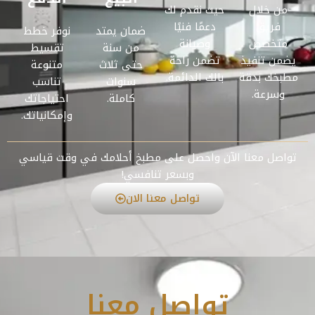
من خلال
حيث نقدم لك
فريق
دعمًا فنيًا
ضمان يمتد
نوفر خطط
متخصص
وصيانة
من سنة
تقسيط
يضمن تنفيذ
تضمن راحة
حتى ثلاث
متنوعة
مطبخك بدقة
بالك الدائمة.
سنوات
تناسب
وسرعة.
كاملة.
احتياجاتك
وإمكانياتك.
تواصل معنا الآن واحصل على مطبخ أحلامك في وقت قياسي
وبسعر تنافسي!
تواصل معنا الان
تواصل معنا